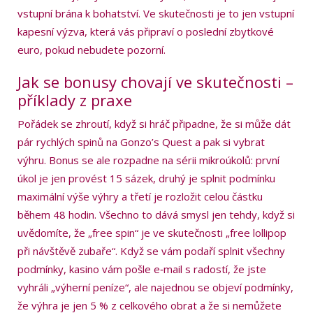
vstupní brána k bohatství. Ve skutečnosti je to jen vstupní
kapesní výzva, která vás připraví o poslední zbytkové
euro, pokud nebudete pozorní.
Jak se bonusy chovají ve skutečnosti –
příklady z praxe
Pořádek se zhroutí, když si hráč připadne, že si může dát
pár rychlých spinů na Gonzo’s Quest a pak si vybrat
výhru. Bonus se ale rozpadne na sérii mikroúkolů: první
úkol je jen provést 15 sázek, druhý je splnit podmínku
maximální výše výhry a třetí je rozložit celou částku
během 48 hodin. Všechno to dává smysl jen tehdy, když si
uvědomíte, že „free spin“ je ve skutečnosti „free lollipop
při návštěvě zubaře“. Když se vám podaří splnit všechny
podmínky, kasino vám pošle e‑mail s radostí, že jste
vyhráli „výherní peníze“, ale najednou se objeví podmínky,
že výhra je jen 5 % z celkového obrat a že si nemůžete