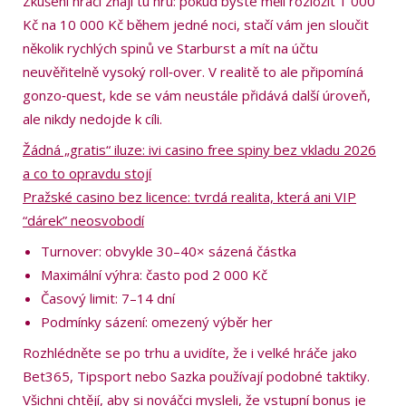
Zkušení hráči znají tu hru: pokud byste měli rozložit 1 000
Kč na 10 000 Kč během jedné noci, stačí vám jen sloučit
několik rychlých spinů ve Starburst a mít na účtu
neuvěřitelně vysoký roll‑over. V realitě to ale připomíná
gonzo‑quest, kde se vám neustále přidává další úroveň,
ale nikdy nedojde k cíli.
Žádná „gratis“ iluze: ivi casino free spiny bez vkladu 2026
a co to opravdu stojí
Pražské casino bez licence: tvrdá realita, která ani VIP
“dárek” neosvobodí
Turnover: obvykle 30–40× sázená částka
Maximální výhra: často pod 2 000 Kč
Časový limit: 7–14 dní
Podmínky sázení: omezený výběr her
Rozhlédněte se po trhu a uvidíte, že i velké hráče jako
Bet365, Tipsport nebo Sazka používají podobné taktiky.
Všichni chtějí, aby si nováčci mysleli, že vstupní bonus je