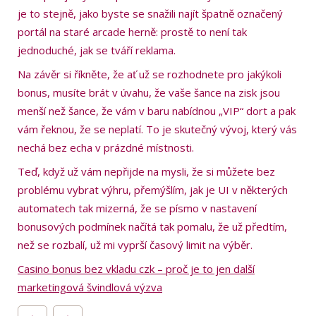
je to stejně, jako byste se snažili najít špatně označený
portál na staré arcade herně: prostě to není tak
jednoduché, jak se tváří reklama.
Na závěr si říkněte, že ať už se rozhodnete pro jakýkoli
bonus, musíte brát v úvahu, že vaše šance na zisk jsou
menší než šance, že vám v baru nabídnou „VIP“ dort a pak
vám řeknou, že se neplatí. To je skutečný vývoj, který vás
nechá bez echa v prázdné místnosti.
Teď, když už vám nepřijde na mysli, že si můžete bez
problému vybrat výhru, přemýšlím, jak je UI v některých
automatech tak mizerná, že se písmo v nastavení
bonusových podmínek načítá tak pomalu, že už předtím,
než se rozbalí, už mi vyprší časový limit na výběr.
Casino bonus bez vkladu czk – proč je to jen další
marketingová švindlová výzva