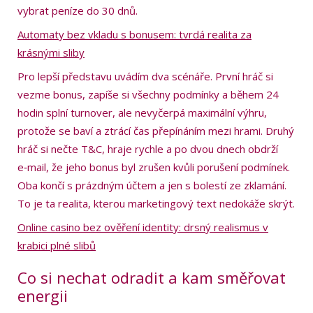
vybrat peníze do 30 dnů.
Automaty bez vkladu s bonusem: tvrdá realita za
krásnými sliby
Pro lepší představu uvádím dva scénáře. První hráč si
vezme bonus, zapíše si všechny podmínky a během 24
hodin splní turnover, ale nevyčerpá maximální výhru,
protože se baví a ztrácí čas přepínáním mezi hrami. Druhý
hráč si nečte T&C, hraje rychle a po dvou dnech obdrží
e‑mail, že jeho bonus byl zrušen kvůli porušení podmínek.
Oba končí s prázdným účtem a jen s bolestí ze zklamání.
To je ta realita, kterou marketingový text nedokáže skrýt.
Online casino bez ověření identity: drsný realismus v
krabici plné slibů
Co si nechat odradit a kam směřovat
energii