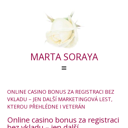
MARTA SORAYA
ONLINE CASINO BONUS ZA REGISTRACI BEZ
VKLADU – JEN DALŠÍ MARKETINGOVÁ LEST,
KTEROU PŘEHLÉDNE I VETERÁN
Online casino bonus za registraci
bez vkladu – jen další