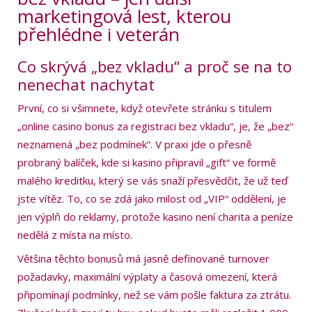
marketingová lest, kterou
přehlédne i veterán
Co skrývá „bez vkladu“ a proč se na to
nenechat nachytat
První, co si všimnete, když otevřete stránku s titulem
„online casino bonus za registraci bez vkladu“, je, že „bez“
neznamená „bez podmínek“. V praxi jde o přesně
probraný balíček, kde si kasino připravil „gift“ ve formě
malého kreditku, který se vás snaží přesvědčit, že už teď
jste vítěz. To, co se zdá jako milost od „VIP“ oddělení, je
jen výplň do reklamy, protože kasino není charita a peníze
nedělá z místa na místo.
Většina těchto bonusů má jasně definované turnover
požadavky, maximální výplaty a časová omezení, která
připomínají podmínky, než se vám pošle faktura za ztrátu.