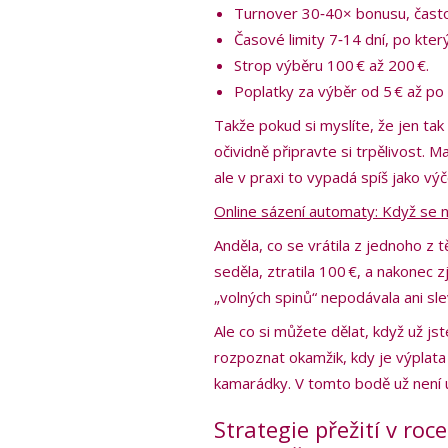
Turnover 30‑40× bonusu, často 
Časové limity 7‑14 dní, po kte
Strop výběru 100 € až 200 €.
Poplatky za výběr od 5 € až po 
Takže pokud si myslíte, že jen tak 
očividně připravte si trpělivost. 
ale v praxi to vypadá spíš jako výč
Online sázení automaty: Když se n
Anděla, co se vrátila z jednoho z 
seděla, ztratila 100 €, a nakonec z
„volných spinů“ nepodávala ani sle
Ale co si můžete dělat, když už jst
rozpoznat okamžik, kdy je výplata
kamarádky. V tomto bodě už není ún
Strategie přežití v ro