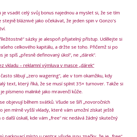
 je vsadit celý svůj bonus najednou a myslet si, že se tím
je stejně bláznivé jako očekávat, že jeden spin v Gonzo’s
ví.
říležitostné“ sázky je alespoň přijatelný přístup. Udělejte si
šeho celkového kapitálu, a držte se toho. Přičemž si po
 je spíš „přesně definovaný úkol“, ne „dárek“.
ez vkladu – reklamní výmluva v masce „dárek“
sto slibují „zero wagering“, ale v tom okamžiku, kdy
alý text, který říká, že se musí splnit 35× turnover. Takže si
yž je písmeno malinké jako mravenčí kůže.
y se objevují během svátků. Všude se šíří „novoročních
 to jen mírně vyšší vklady, které vám umožní získat ještě
á o další úskalí, kde vám „free“ nic nedává žádný skutečný
lný parkovací místo u centra: všude jsou značky, že je „free“,