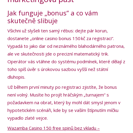
Jak funguje „bonus“ a co vám
skutečně slibuje
Všichni už slyšeli ten samý rébus: dejte pár korun,
dostanete „online casino bonus 150 kč za registraci“.
Vypadá to jako dar od neznámého blahodárného patrona,
ale ve skutečnosti jde o precizní matematický trik.
Operátor vás vtáhne do systému podmínek, které dělají z
toho spíš úvěr s úrokovou sazbou vyšší než státní
dluhopis.
Už během první minuty po registraci zjistíte, že bonus
není volný. Musíte ho projít hráčským „turnajem“ s
požadavkem na obrat, který by mohl dát smysl jenom v
hypotetickém scénáři, kde by se vaším štípnutím míčku
vypadlo zlaté vejce.
Wazamba Casino 150 free spinů bez vkladu –