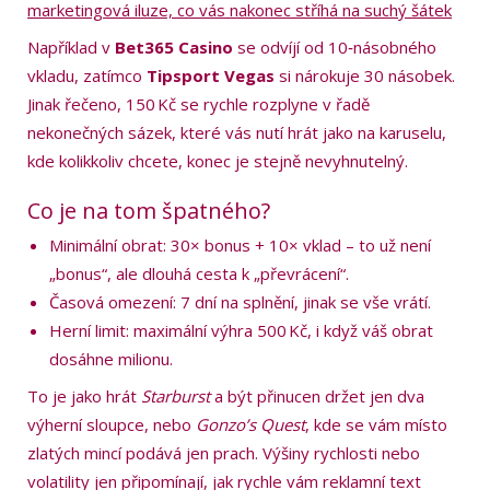
marketingová iluze, co vás nakonec stříhá na suchý šátek
Například v
Bet365 Casino
se odvíjí od 10‑násobného
vkladu, zatímco
Tipsport Vegas
si nárokuje 30 násobek.
Jinak řečeno, 150 Kč se rychle rozplyne v řadě
nekonečných sázek, které vás nutí hrát jako na karuselu,
kde kolikkoliv chcete, konec je stejně nevyhnutelný.
Co je na tom špatného?
Minimální obrat: 30× bonus + 10× vklad – to už není
„bonus“, ale dlouhá cesta k „převrácení“.
Časová omezení: 7 dní na splnění, jinak se vše vrátí.
Herní limit: maximální výhra 500 Kč, i když váš obrat
dosáhne milionu.
To je jako hrát
Starburst
a být přinucen držet jen dva
výherní sloupce, nebo
Gonzo’s Quest
, kde se vám místo
zlatých mincí podává jen prach. Výšiny rychlosti nebo
volatility jen připomínají, jak rychle vám reklamní text