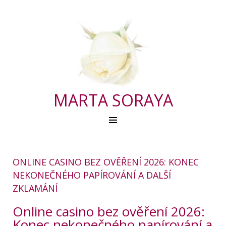
MARTA SORAYA
ONLINE CASINO BEZ OVĚŘENÍ 2026: KONEC
NEKONEČNÉHO PAPÍROVÁNÍ A DALŠÍ
ZKLAMÁNÍ
Online casino bez ověření 2026:
Konec nekonečného papírování a