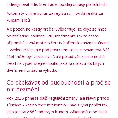
ji designovali lidé, kteří raději posílají dopisy po holubích.
Automaty online bonus za registraci – tvrdá realita za
kulisami slibů
Ale pozor, ne každý hráč si uvědomuje, že když se hned
po registraci nabídne „VIP treatment“, tak to často
připomíná levný motel s čerstvě přemalovanými stěnami
– vzhled je fajn, ale pod povrchem to nic neznamená. Váš
účet může být „exkluzivní“, ale pokud vás kasino nechá
čekat na výběr stejně dlouho jako na opravu rozbitých
dveří, není to žádná výhoda.
Co očekávat od budoucnosti a proč se
nic nezmění
Rok 2026 přinese další regulační změny, ale hlavní princip
zůstane – kasino chce mít kontrolu nad svými penězi tak,
jako je starý šéf nad svým klubem. Zákonodárci se snaží