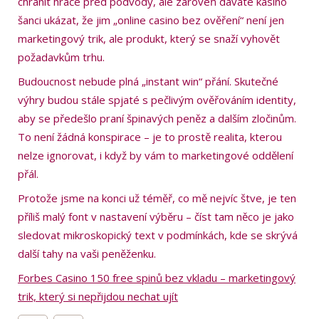
chránit hráče před podvody, ale zároveň dáváte kasino
šanci ukázat, že jim „online casino bez ověření“ není jen
marketingový trik, ale produkt, který se snaží vyhovět
požadavkům trhu.
Budoucnost nebude plná „instant win“ přání. Skutečné
výhry budou stále spjaté s pečlivým ověřováním identity,
aby se předešlo praní špinavých peněz a dalším zločinům.
To není žádná konspirace – je to prostě realita, kterou
nelze ignorovat, i když by vám to marketingové oddělení
přál.
Protože jsme na konci už téměř, co mě nejvíc štve, je ten
příliš malý font v nastavení výběru – číst tam něco je jako
sledovat mikroskopický text v podmínkách, kde se skrývá
další tahy na vaši peněženku.
Forbes Casino 150 free spinů bez vkladu – marketingový
trik, který si nepřijdou nechat ujít