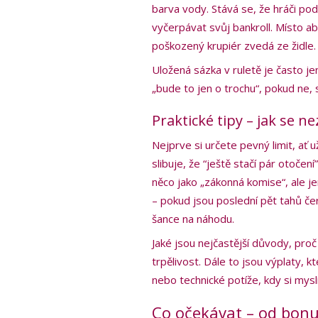
barva vody. Stává se, že hráči pod
vyčerpávat svůj bankroll. Místo aby 
poškozený krupiér zvedá ze židle.
Uložená sázka v ruletě je často je
„bude to jen o trochu“, pokud ne, s
Praktické tipy – jak se nez
Nejprve si určete pevný limit, ať u
slibuje, že “ještě stačí pár otoče
něco jako „zákonná komise“, ale jen
– pokud jsou poslední pět tahů čer
šance na náhodu.
Jaké jsou nejčastější důvody, proč 
trpělivost. Dále to jsou výplaty, 
nebo technické potíže, kdy si mysl
Co očekávat – od bonu