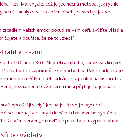
léhají tzv. Martingale, což je jedinečná metoda, jak rychle
se učili analyzovat rozložení čísel, jen sledují, jak se
n zrcadlem vašich emocí: pokud se vám daří, zvýšíte vklad a
nižujete a doufáte, že se to „zlepší“.
tratit v blázinci
ž je to 10 € nebo 30 €. Nepřekračujte ho, i když vás krupiér
ní”. Druhý bod: nezapomeňte se podívat na Rake‑back, což je
 v menším měřítku. Třetí: udržujte si pohled na historii hry
vené, neznamená to, že černá musí přijít; je to jen další
hráči opouštějí stoly? Jediná je, že se jim vyčerpá
které se zadrhají ve zlatých kanálech bankovního systému,
íte, že vám server „zamrzl“ a v praxi to jen vypnulo oheň.
sů po výplaty