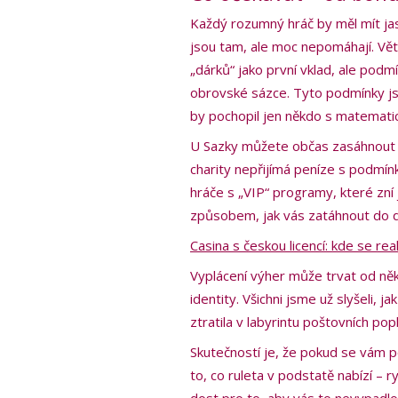
Každý rozumný hráč by měl mít ja
jsou tam, ale moc nepomáhají. Větši
„dárků“ jako první vklad, ale podm
obrovské sázce. Tyto podmínky jsou
by pochopil jen někdo s matemat
U Sazky můžete občas zasáhnout d
charity nepřijímá peníze s podmínk
hráče s „VIP“ programy, které zní 
způsobem, jak vás zatáhnout do dl
Casina s českou licencí: kde se re
Vyplácení výher může trvat od něk
identity. Všichni jsme už slyšeli,
ztratila v labyrintu poštovních pop
Skutečností je, že pokud se vám po
to, co ruleta v podstatě nabízí –