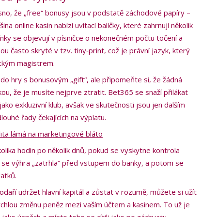
sno, že „free“ bonusy jsou v podstatě záchodové papíry –
na online kasin nabízí uvítací balíčky, které zahrnují několik
ínky se objevují v písničce o nekonečném počtu točení a
 často skryté v tzv. tiny‑print, což je právní jazyk, který
ickým magistrem.
o hry s bonusovým „gift“, ale připomeňte si, že žádná
ou, že je musíte nejprve ztratit. Bet365 se snaží přilákat
jako exkluzivní klub, avšak ve skutečnosti jsou jen dalším
ouhé řady čekajících na výplatu.
alita lámá na marketingové bláto
olika hodin po několik dnů, pokud se vyskytne kontrola
 jak se výhra „zatrhla“ před vstupem do banky, a potom se
latků.
daří udržet hlavní kapitál a zůstat v rozumě, můžete si užít
 rychlou změnu peněz mezi vaším účtem a kasinem. To už je