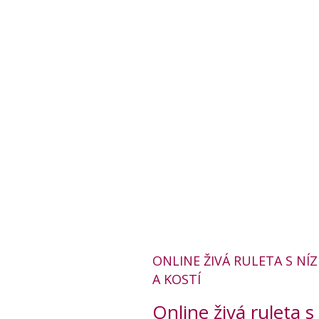
ONLINE ŽIVÁ RULETA S NÍZ
A KOSTÍ
Online živá ruleta 