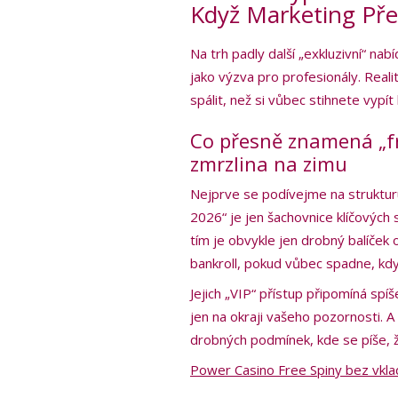
Když Marketing Př
Na trh padly další „exkluzivní“ nab
jako výzva pro profesionály. Real
spálit, než si vůbec stihnete vypít
Co přesně znamená „fre
zmrzlina na zimu
Nejprve se podívejme na strukturu
2026“ je jen šachovnice klíčových 
tím je obvykle jen drobný balíček 
bankroll, pokud vůbec spadne, kdy
Jejich „VIP“ přístup připomíná sp
jen na okraji vašeho pozornosti. A 
drobných podmínek, kde se píše, ž
Power Casino Free Spiny bez vklad