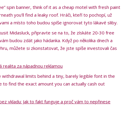
” spin banner, think of it as a cheap motel with fresh paint
neath you’ll find a leaky roof. Hráči, kteří to pochopí, už
ami a místo toho budou spíše ignorovat tyto lákavé sliby.
sit Midasluck, připravte se na to, že získáte 20‑30 free
 vám budou zdát jako hádanka. Když po několika dnech a
ru, můžete si zkonstatovat, že jste spíše investovali čas
á realita za nápadnou reklamou
ithdrawal limits behind a tiny, barely legible font in the
e to find the exact amount you can actually cash out
bez vkladu: Jak to fakt funguje a proč vám to nepřinese