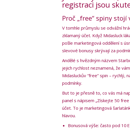
registraci jsou sk
Proč „free“ spiny stoj
V tomhle průmyslu se odvážní hráči s
zklamaný účet. Když Midasluck láká 
pošle marketingová oddělení s ús
slevové bonusy skrývají za podmín
Andělé s hvězdným názvem Starbur
jejich rychlost neznamená, že vám
Midasluckův “free” spin – rychlý,
podmínky.
But to je přesně to, co vás má na
panel s nápisem „Získejte 50 free
účet. To je marketingová šarlatán
hlavou.
Bonusová výše: často pod 10 