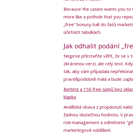
Because the casino wants you to thi
more like a pothole that you repeat
„free“ bonusy balí do šatů marketi
účetních tabulkách.
Jak odhalit podání „fre
Nejprve přestaňte věřit, že se v t
zkrácenou verzi, ale celý text. Kdy
tak, aby vám připadala nepřekona
pravděpodobně malá a bude zaplac
Betting a 150 free spinů bez vklad
klapka
Andělská obava z propásnutí nabídk
žádnou skutečnou hodnotu. V praxi j
risk‑management a odmítnete “gift
marketingové oddělení.