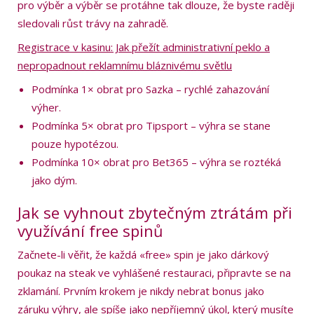
pro výběr a výběr se protáhne tak dlouze, že byste raději
sledovali růst trávy na zahradě.
Registrace v kasinu: Jak přežít administrativní peklo a
nepropadnout reklamnímu bláznivému světlu
Podmínka 1× obrat pro Sazka – rychlé zahazování
výher.
Podmínka 5× obrat pro Tipsport – výhra se stane
pouze hypotézou.
Podmínka 10× obrat pro Bet365 – výhra se roztéká
jako dým.
Jak se vyhnout zbytečným ztrátám při
využívání free spinů
Začnete-li věřit, že každá «free» spin je jako dárkový
poukaz na steak ve vyhlášené restauraci, připravte se na
zklamání. Prvním krokem je nikdy nebrat bonus jako
záruku výhry, ale spíše jako nepříjemný úkol, který musíte