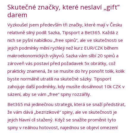
Skutečné značky, které neslaví „gift“
darem
Vyzkoušel jsem především tři značky, které mají v Česku
relativně silný podíl: Sazka, Tipsport a Bet365. Každá z
nich se pyšní nabídkou „free spinů“, ale ve skutečnosti se
jejich podmínky mění rychleji než kurz EUR/CZK během
makroekonomických výkyvů. Sazka vám slíbí 20 spinů a
zároveň vás postaví před požadavek 5x obrátky, což
prakticky znamená, že se musíte do hry ponořit tolik, kolik
byste normálně utratili na skutečné sázky. Tipsport
zahojuje další podmínky, kdy musíte dosáhnout 10k CZK v
sázení, aby se vám „free“ spiny rozzářily.
Bet365 má jedinečnou strategii, která se snaží předstírat,
že vám dává „bezrizikové“ spiny, ale ve skutečnosti je
jejich hlavní cíl stažený. Když se snažíte proměnit tyto
spiny v reálnou hotovost, najednou se objeví omezení