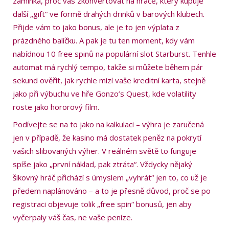
záminka, proč vás zkonvertovat na hráče, který kupuje
další „gift“ ve formě drahých drinků v barových klubech.
Přijde vám to jako bonus, ale je to jen výplata z
prázdného balíčku. A pak je tu ten moment, kdy vám
nabídnou 10 free spinů na populární slot Starburst. Tenhle
automat má rychlý tempo, takže si můžete během pár
sekund ověřit, jak rychle mizí vaše kreditní karta, stejně
jako při výbuchu ve hře Gonzo’s Quest, kde volatility
roste jako hororový film.
Podívejte se na to jako na kalkulaci – výhra je zaručená
jen v případě, že kasino má dostatek peněz na pokrytí
vašich slibovaných výher. V reálném světě to funguje
spíše jako „první náklad, pak ztráta“. Vždycky nějaký
šikovný hráč přichází s úmyslem „vyhrát“ jen to, co už je
předem naplánováno – a to je přesně důvod, proč se po
registraci objevuje tolik „free spin“ bonusů, jen aby
vyčerpaly váš čas, ne vaše peníze.