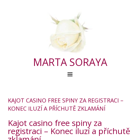
MARTA SORAYA
KAJOT CASINO FREE SPINY ZA REGISTRACI –
KONEC ILUZÍ A PŘÍCHUTĚ ZKLAMÁNÍ
Kajot casino free spiny za
registraci – Konec iluzí a příchutě
zklamání