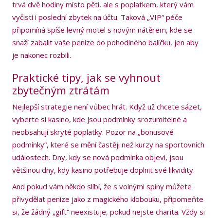
trvá dvě hodiny místo pěti, ale s poplatkem, který vám
vyčistí i poslední zbytek na účtu. Taková „VIP“ péče
připomíná spíše levný motel s novým nátěrem, kde se
snaží zabalit vaše peníze do pohodlného balíčku, jen aby
je nakonec rozbili.
Praktické tipy, jak se vyhnout
zbytečným ztrátám
Nejlepší strategie není vůbec hrát. Když už chcete sázet,
vyberte si kasino, kde jsou podmínky srozumitelné a
neobsahují skryté poplatky. Pozor na „bonusové
podmínky“, které se mění častěji než kurzy na sportovních
událostech. Dny, kdy se nová podmínka objeví, jsou
většinou dny, kdy kasino potřebuje doplnit své likvidity.
And pokud vám někdo slíbí, že s volnými spiny můžete
přivydělat peníze jako z magického klobouku, připomeňte
si, že žádný „gift“ neexistuje, pokud nejste charita. Vždy si