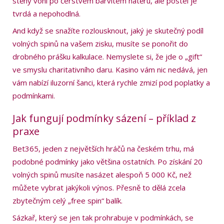
stěny voní po čerstvém barvitém nátěru, ale postel je
tvrdá a nepohodlná.
And když se snažíte rozlousknout, jaký je skutečný podíl
volných spinů na vašem zisku, musíte se ponořit do
drobného prášku kalkulace. Nemyslete si, že jde o „gift“
ve smyslu charitativního daru. Kasino vám nic nedává, jen
vám nabízí iluzorní šanci, která rychle zmizí pod poplatky a
podmínkami.
Jak fungují podmínky sázení – příklad z
praxe
Bet365, jeden z největších hráčů na českém trhu, má
podobné podmínky jako většina ostatních. Po získání 20
volných spinů musíte nasázet alespoň 5 000 Kč, než
můžete vybrat jakýkoli výnos. Přesně to dělá zcela
zbytečným celý „free spin“ balík.
Sázkař, který se jen tak prohrabuje v podmínkách, se