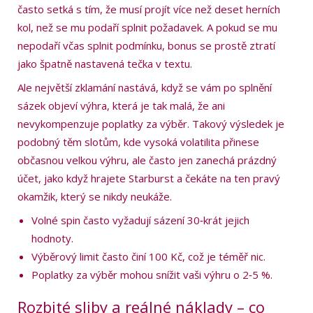
často setká s tím, že musí projít více než deset herních
kol, než se mu podaří splnit požadavek. A pokud se mu
nepodaří včas splnit podmínku, bonus se prostě ztratí
jako špatně nastavená tečka v textu.
Ale největší zklamání nastává, když se vám po splnění
sázek objeví výhra, která je tak malá, že ani
nevykompenzuje poplatky za výběr. Takový výsledek je
podobný těm slotům, kde vysoká volatilita přinese
občasnou velkou výhru, ale často jen zanechá prázdný
účet, jako když hrajete Starburst a čekáte na ten pravý
okamžik, který se nikdy neukáže.
Volné spin často vyžadují sázení 30‑krát jejich
hodnoty.
Výběrový limit často činí 100 Kč, což je téměř nic.
Poplatky za výběr mohou snížit vaši výhru o 2‑5 %.
Rozbité sliby a reálné náklady – co