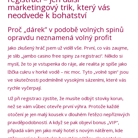
marketingový trik, který vás
neodvede k bohatství
Proč „dárek“ v podobě volných spinů
opravdu neznamená volný profit
Jako zkušený hráč jsem už viděl vše. První, co vás zaujme,
je slib „jambo casino free spiny za registraci“. Někdo si
myslí, že to je vstupenka do ráje, ale realita je spíše jako
lžička cukru v horké vodě – nic moc. Tyto „volné spin“ jsou
ve skutečnosti podmíněné vysokými sázeními, které vás
rychle vyčerpají.
Už při registraci zjistíte, že musíte odbýt stovky korun,
než se vám vůbec otevře první výhra. Protože každé
otočení je jen malý kousek v dlouhém řetězci nepříznivých
pravděpodobností. A když se pak objeví bonus „VIP“,
připadá vám jen jako malý hotel s novým nátěrem, kde