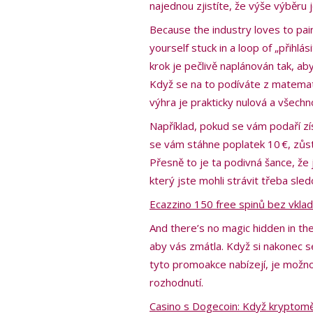
najednou zjistíte, že výše výběru j
Because the industry loves to pain
yourself stuck in a loop of „přihlás
krok je pečlivě naplánován tak, a
Když se na to podíváte z matemati
výhra je prakticky nulová a všechn
Například, pokud se vám podaří z
se vám stáhne poplatek 10 €, zůst
Přesně to je ta podivná šance, že 
který jste mohli strávit třeba sle
Ecazzino 150 free spinů bez vklad
And there’s no magic hidden in the
aby vás zmátla. Když si nakonec s
tyto promoakce nabízejí, je možno
rozhodnutí.
Casino s Dogecoin: Když kryptomě