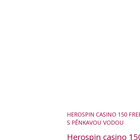
HEROSPIN CASINO 150 FRE
S PĚNKAVOU VODOU
Herospin casino 15