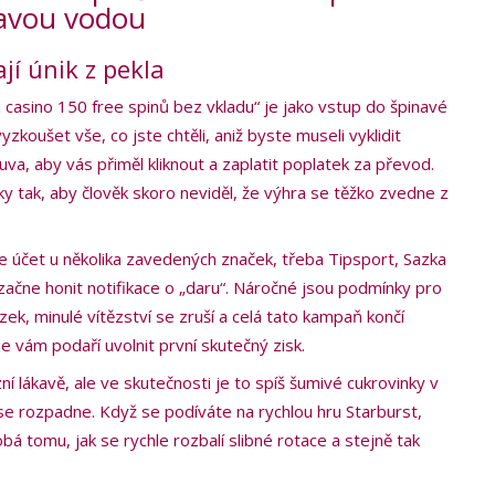
kavou vodou
jí únik z pekla
 casino 150 free spinů bez vkladu“ je jako vstup do špinavé
vyzkoušet vše, co jste chtěli, aniž byste museli vyklidit
uva, aby vás přiměl kliknout a zaplatit poplatek za převod.
ky tak, aby člověk skoro neviděl, že výhra se těžko zvedne z
íte účet u několika zavedených značek, třeba Tipsport, Sazka
ačne honit notifikace o „daru“. Náročné jsou podmínky pro
zek, minulé vítězství se zruší a celá tato kampaň končí
 vám podaří uvolnit první skutečný zisk.
ní lákavě, ale ve skutečnosti je to spíš šumivé cukrovinky v
ce se rozpadne. Když se podíváte na rychlou hru Starburst,
bá tomu, jak se rychle rozbalí slibné rotace a stejně tak