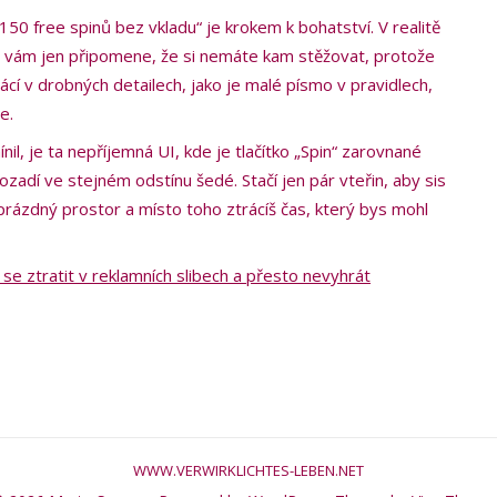
 150 free spinů bez vkladu“ je krokem k bohatství. V realitě
rá vám jen připomene, že si nemáte kam stěžovat, protože
cí v drobných detailech, jako je malé písmo v pravidlech,
e.
nil, je ta nepříjemná UI, kde je tlačítko „Spin“ zarovnané
ozadí ve stejném odstínu šedé. Stačí jen pár vteřin, aby sis
 prázdný prostor a místo toho ztrácíš čas, který bys mohl
 se ztratit v reklamních slibech a přesto nevyhrát
WWW.VERWIRKLICHTES-LEBEN.NET