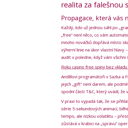
realita za falešnou
Propagace, která vás 
Každý, kdo už jednou sáhl po „gran
„free“ není něco, co vám automatic
mnoho nováčků dopřává místo skut
výherní linie na úkor vlastní hlavy
audit v poledne, když vám všichni sl
Roku casino free spiny bez vkladu
Andělovi programátoři v Sazka a F
jejich „gift“ není darem, ale podm
spodní části T&C, který uvádí, že
V praxi to vypadá tak, že se přihlá
série 5‑sekundových animací, běhe
tempo, ale nízkou volatilitu – pře
zůstává v krabici na „správu“ oper