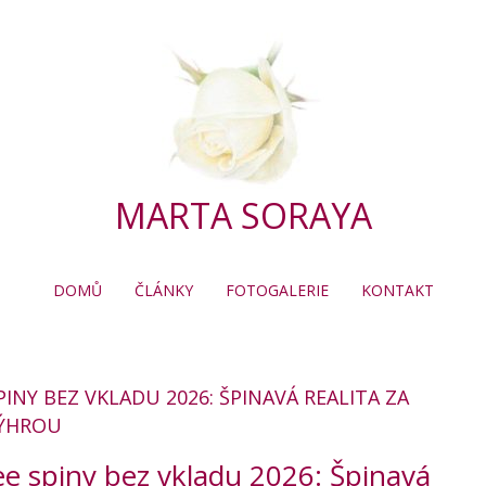
MARTA SORAYA
DOMŮ
ČLÁNKY
FOTOGALERIE
KONTAKT
INY BEZ VKLADU 2026: ŠPINAVÁ REALITA ZA
VÝHROU
ee spiny bez vkladu 2026: Špinavá