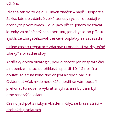
výběru.
Přesně tak se to děje i u jiných značek – např. Tipsport a
Sazka, kde se zdánlivě velké bonusy rychle rozpadají v
drobných podmínkách. To je jako přece jenom dostávat
letenky za méně než cenu benzínu, jen abyste po příletu
zjistili, že zbagatelizovali veškeré poplatky za zavazadla.
Online casino registrace zdarma: Propadnutí na zbytečné
„dárky“ a prázdné sliby
Andělsky dobrá strategie, pokud chcete jen rozptýlit čas
a nepeníze – stačí se přihlásit, spustit 10–15 spinů a
doufat, že se na konci dne objeví alespoň pár eur.
Ovládnout však nikdo nedokáže, jestli se vám podaří
překonat turnover a vybrat si výhru, aniž by vám byl
omezena výše vkladu.
Casino jackpot s nízkým vkladem: Když se krása ztrácí v
drobných poplatcích