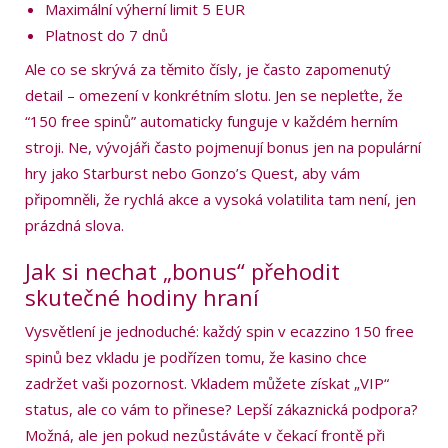
Maximální výherní limit 5 EUR
Platnost do 7 dnů
Ale co se skrývá za těmito čísly, je často zapomenutý
detail – omezení v konkrétním slotu. Jen se nepleťte, že
“150 free spinů” automaticky funguje v každém herním
stroji. Ne, vývojáři často pojmenují bonus jen na populární
hry jako Starburst nebo Gonzo’s Quest, aby vám
připomněli, že rychlá akce a vysoká volatilita tam není, jen
prázdná slova.
Jak si nechat „bonus“ přehodit
skutečné hodiny hraní
Vysvětlení je jednoduché: každý spin v ecazzino 150 free
spinů bez vkladu je podřízen tomu, že kasino chce
zadržet vaši pozornost. Vkladem můžete získat „VIP“
status, ale co vám to přinese? Lepší zákaznická podpora?
Možná, ale jen pokud nezůstáváte v čekací frontě při