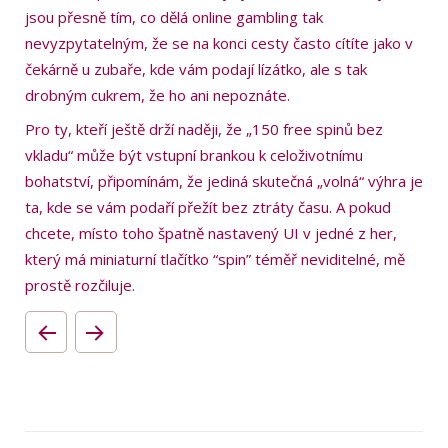
jsou přesně tím, co dělá online gambling tak
nevyzpytatelným, že se na konci cesty často cítíte jako v
čekárně u zubaře, kde vám podají lízátko, ale s tak
drobným cukrem, že ho ani nepoznáte.
Pro ty, kteří ještě drží naději, že „150 free spinů bez
vkladu“ může být vstupní brankou k celoživotnímu
bohatství, připomínám, že jediná skutečná „volná“ výhra je
ta, kde se vám podaří přežít bez ztráty času. A pokud
chcete, místo toho špatně nastavený UI v jedné z her,
který má miniaturní tlačítko “spin” téměř neviditelné, mě
prostě rozčiluje.