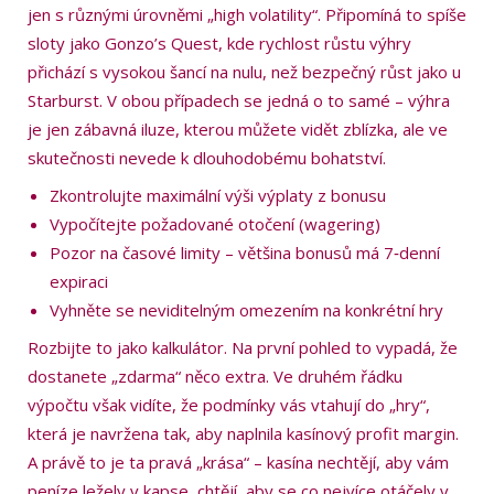
jen s různými úrovněmi „high volatility“. Připomíná to spíše
sloty jako Gonzo’s Quest, kde rychlost růstu výhry
přichází s vysokou šancí na nulu, než bezpečný růst jako u
Starburst. V obou případech se jedná o to samé – výhra
je jen zábavná iluze, kterou můžete vidět zblízka, ale ve
skutečnosti nevede k dlouhodobému bohatství.
Zkontrolujte maximální výši výplaty z bonusu
Vypočítejte požadované otočení (wagering)
Pozor na časové limity – většina bonusů má 7‑denní
expiraci
Vyhněte se neviditelným omezením na konkrétní hry
Rozbijte to jako kalkulátor. Na první pohled to vypadá, že
dostanete „zdarma“ něco extra. Ve druhém řádku
výpočtu však vidíte, že podmínky vás vtahují do „hry“,
která je navržena tak, aby naplnila kasínový profit margin.
A právě to je ta pravá „krása“ – kasína nechtějí, aby vám
peníze ležely v kapse, chtějí, aby se co nejvíce otáčely v