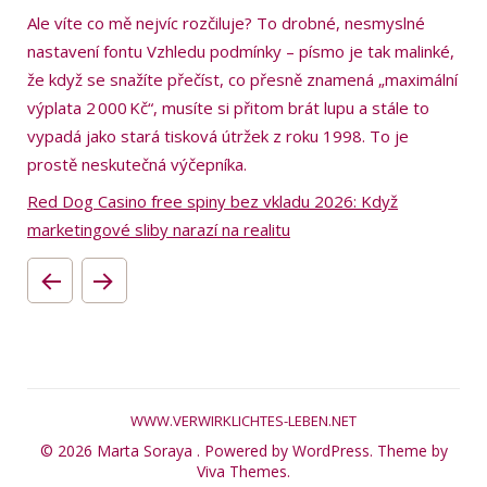
Ale víte co mě nejvíc rozčiluje? To drobné, nesmyslné
nastavení fontu Vzhledu podmínky – písmo je tak malinké,
že když se snažíte přečíst, co přesně znamená „maximální
výplata 2 000 Kč“, musíte si přitom brát lupu a stále to
vypadá jako stará tisková útržek z roku 1998. To je
prostě neskutečná výčepníka.
Red Dog Casino free spiny bez vkladu 2026: Když
marketingové sliby narazí na realitu
WWW.VERWIRKLICHTES-LEBEN.NET
© 2026 Marta Soraya .
Powered by WordPress.
Theme by
Viva Themes
.