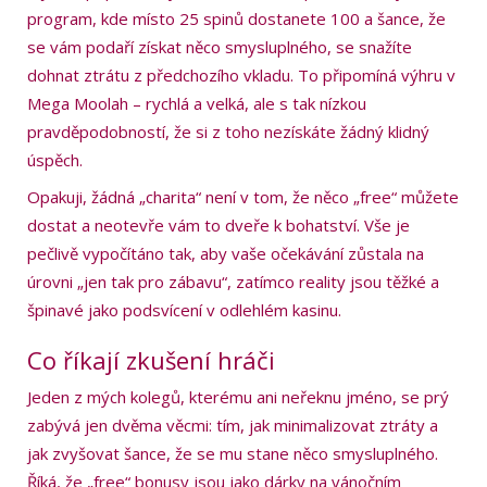
program, kde místo 25 spinů dostanete 100 a šance, že
se vám podaří získat něco smysluplného, se snažíte
dohnat ztrátu z předchozího vkladu. To připomíná výhru v
Mega Moolah – rychlá a velká, ale s tak nízkou
pravděpodobností, že si z toho nezískáte žádný klidný
úspěch.
Opakuji, žádná „charita“ není v tom, že něco „free“ můžete
dostat a neotevře vám to dveře k bohatství. Vše je
pečlivě vypočítáno tak, aby vaše očekávání zůstala na
úrovni „jen tak pro zábavu“, zatímco reality jsou těžké a
špinavé jako podsvícení v odlehlém kasinu.
Co říkají zkušení hráči
Jeden z mých kolegů, kterému ani neřeknu jméno, se prý
zabývá jen dvěma věcmi: tím, jak minimalizovat ztráty a
jak zvyšovat šance, že se mu stane něco smysluplného.
Říká, že „free“ bonusy jsou jako dárky na vánočním