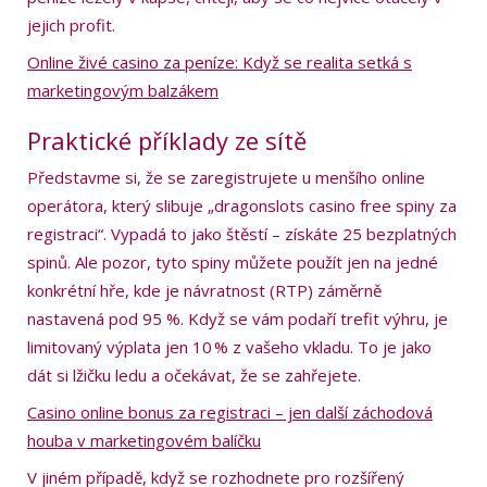
jejich profit.
Online živé casino za peníze: Když se realita setká s
marketingovým balzákem
Praktické příklady ze sítě
Představme si, že se zaregistrujete u menšího online
operátora, který slibuje „dragonslots casino free spiny za
registraci“. Vypadá to jako štěstí – získáte 25 bezplatných
spinů. Ale pozor, tyto spiny můžete použít jen na jedné
konkrétní hře, kde je návratnost (RTP) záměrně
nastavená pod 95 %. Když se vám podaří trefit výhru, je
limitovaný výplata jen 10 % z vašeho vkladu. To je jako
dát si lžičku ledu a očekávat, že se zahřejete.
Casino online bonus za registraci – jen další záchodová
houba v marketingovém balíčku
V jiném případě, když se rozhodnete pro rozšířený