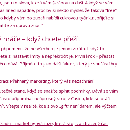
la, jsou to slova, která vám škrábou na duši. A když se vám
vás hned napadne, proč by si někdo myslel, že taková “free”
ako kdyby vám po zubaři nabídli cukrovou tyčinku: „přijďte si
latíte za opravu zubu.“
é hráče – když chcete přežít
, připomenu, že ne všechno je jenom ztráta. I když to
e si nastavit limity a nepřekročit je. První krok – přestat
ěco dává. Přijměte to jako další faktor, který je součástí hry
traci: Přehnaný marketing, který vás nezachrání
kutečně stane, když se snažíte splnit podmínky. Dává se vám
často připomínají neúprosný stroj v Casinu, kde se otáčí
“. Vítejte v realitě, kde slovo „gift“ není darem, ale výčtem
ladu – marketingová iluze, která stojí za ztracený čas