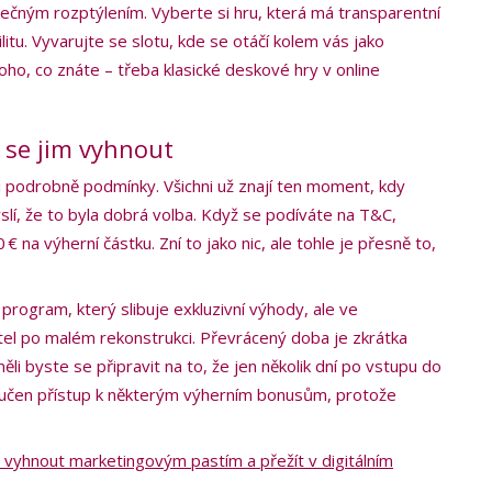
ečným rozptýlením. Vyberte si hru, která má transparentní
litu. Vyvarujte se slotu, kde se otáčí kolem vás jako
toho, co znáte – třeba klasické deskové hry v online
k se jim vyhnout
si podrobně podmínky. Všichni už znají ten moment, kdy
yslí, že to byla dobrá volba. Když se podíváte na T&C,
0 € na výherní částku. Zní to jako nic, ale tohle je přesně to,
 program, který slibuje exkluzivní výhody, ale ve
tel po malém rekonstrukci. Převrácený doba je zkrátka
ěli byste se připravit na to, že jen několik dní po vstupu do
loučen přístup k některým výherním bonusům, protože
e vyhnout marketingovým pastím a přežít v digitálním