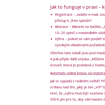
Jak to funguje v praxi – 
Registrace – zadáte e‑mail, so
přístup k „free spinům“.
Aktivace – kliknete na tlačítko
10–20 spinů s maximálním sázk
Výhra – pokud se vám podaří tre
vysokými vkladovými požadavk
Všechna tato úskalí jsou pod mask
A pak přijde další otázka: „Můžet
úroveň, která je podobná u Star
Automaty online bonus za registraci
Jak to vypadá v reálném světě? Př
si hlavu nad tím, jaký je ten „VI
text, že „výhra musí být vsazena 
300 € jen pro to, aby vám kasino 