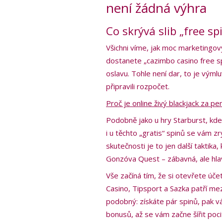
není žádná výhra
Co skrývá slib „free sp
Všichni víme, jak moc marketingový
dostanete „cazimbo casino free spi
oslavu. Tohle není dar, to je výmlu
připravili rozpočet.
Proč je online živý blackjack za pe
Podobně jako u hry Starburst, kde
i u těchto „gratis“ spinů se vám z
skutečnosti je to jen další taktika
Gonzóva Quest – zábavná, ale hl
Vše začíná tím, že si otevřete úč
Casino, Tipsport a Sazka patří mez
podobný: získáte pár spinů, pak vá
bonusů, až se vám začne šířit poci