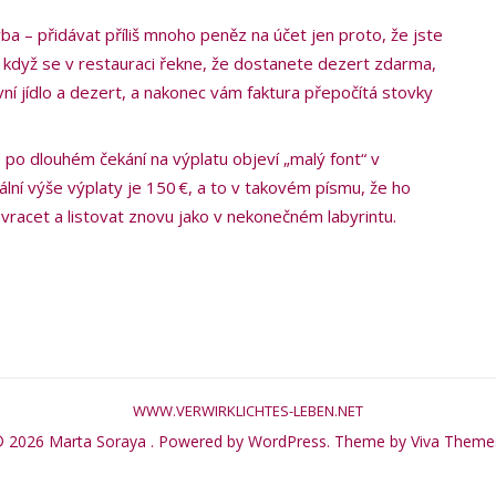
ba – přidávat příliš mnoho peněz na účet jen proto, že jste
ko když se v restauraci řekne, že dostanete dezert zdarma,
vní jídlo a dezert, a nakonec vám faktura přepočítá stovky
se po dlouhém čekání na výplatu objeví „malý font“ v
lní výše výplaty je 150 €, a to v takovém písmu, že ho
vracet a listovat znovu jako v nekonečném labyrintu.
WWW.VERWIRKLICHTES-LEBEN.NET
 2026 Marta Soraya .
Powered by WordPress.
Theme by
Viva Theme