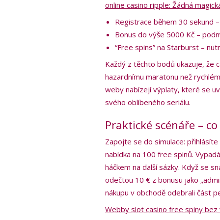
online casino ripple: Žádná magick
Registrace během 30 sekund – s
Bonus do výše 5000 Kč – podm
“Free spins” na Starburst – nut
Každý z těchto bodů ukazuje, že c
hazardnímu maratonu než rychlému
weby nabízejí výplaty, které se u
svého oblíbeného seriálu.
Praktické scénáře – co 
Zapojte se do simulace: přihlásít
nabídka na 100 free spinů. Vypadá t
háčkem na další sázky. Když se sna
odečtou 10 € z bonusu jako „admin
nákupu v obchodě odebrali část pen
Webby slot casino free spiny bez v