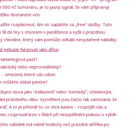
000 Kč turnoveru, je to jasný signál, že vám připravují
 těžko dostanete ven.
ažíte rozplácnout, tím víc zaplatíte za „free“ služby. Tuto
íve šli do hry s otvorem v peněžence a vyšli s prázdnou.
ý checklist, který vám pomůže odhalit nevydařené nabídky:
už nebude fungovat jako dříve
 marketingová past?
alistický nebo neproveditelný?
– omezení, které vás udusí.
le můžete získat peníze?
jeví slova jako “exkluzivní” nebo “exotický”, očekávejte,
ní prázdného slibu. Vysvětlení jsou často tak zamotaná, že
í hráč. A to je přesně to, co chce kasino – rozptýlit vás a
onec rozproudí krev v žilách při neúspěšném pokusu o výběr.
 těchto nabídek má méně hodnoty než prázdná skříňka po