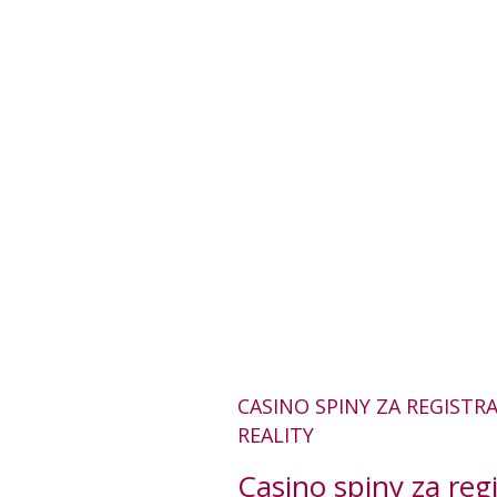
CASINO SPINY ZA REGISTRA
REALITY
Casino spiny za regi