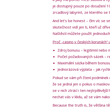
je dostupný pouze po dosažení 10 
zrcadlový labyrint, ze kterého se
And let’s be honest – čím víc se sn
skutečnost vidí jen ti, kteří už dř
Naštěstí můžete použít jednoduch
Proč „casino v českých korunách“ 
Zdroj bonusu – legitimní nebo
Počet požadovaných sázek – re
Maximální sázka během bonusu 
Jednorázová výplata – jak rych
Pokud se vám při čtení podmínek ob
že se jedná jen o pokus o masková
se v nich ztrácí i ten nejtrpělivějš
nechat vás v klidu, až se vám nak
Because the truth is, že většina