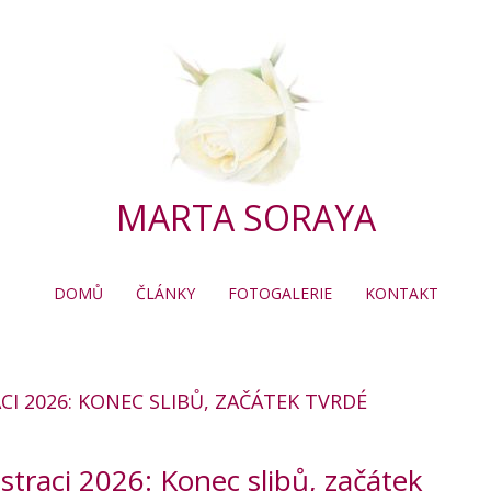
MARTA SORAYA
DOMŮ
ČLÁNKY
FOTOGALERIE
KONTAKT
CI 2026: KONEC SLIBŮ, ZAČÁTEK TVRDÉ
straci 2026: Konec slibů, začátek