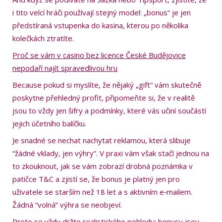
i tito velcí hráči používají stejný model: „bonus“ je jen
předstíraná vstupenka do kasina, kterou po několika
kolečkách ztratíte.
Proč se vám v casino bez licence České Budějovice
nepodaří najít spravedlivou hru
Because pokud si myslíte, že nějaký „gift“ vám skutečně
poskytne přehledný profit, připomeňte si, že v realitě
jsou to vždy jen šifry a podmínky, které vás učiní součástí
jejich účetního balíčku.
Je snadné se nechat nachytat reklamou, která slibuje
“žádné vklady, jen výhry”. V praxi vám však stačí jednou na
to zkouknout, jak se vám zobrazí drobná poznámka v
patičce T&C a zjistí se, že bonus je platný jen pro
uživatele se starším než 18 let a s aktivním e‑mailem.
Žádná “volná” výhra se neobjeví.
Proto se vždy držte realistického pohledu: bonusy jsou