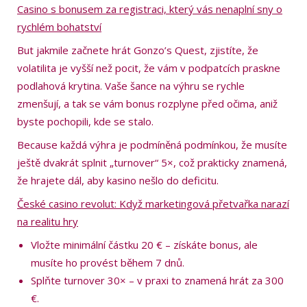
Casino s bonusem za registraci, který vás nenaplní sny o
rychlém bohatství
But jakmile začnete hrát Gonzo’s Quest, zjistíte, že
volatilita je vyšší než pocit, že vám v podpatcích praskne
podlahová krytina. Vaše šance na výhru se rychle
zmenšují, a tak se vám bonus rozplyne před očima, aniž
byste pochopili, kde se stalo.
Because každá výhra je podmíněná podmínkou, že musíte
ještě dvakrát splnit „turnover“ 5×, což prakticky znamená,
že hrajete dál, aby kasino nešlo do deficitu.
České casino revolut: Když marketingová přetvařka narazí
na realitu hry
Vložte minimální částku 20 € – získáte bonus, ale
musíte ho provést během 7 dnů.
Splňte turnover 30× – v praxi to znamená hrát za 300
€.