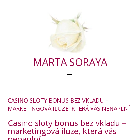
MARTA SORAYA
CASINO SLOTY BONUS BEZ VKLADU –
MARKETINGOVÁ ILUZE, KTERÁ VÁS NENAPLNÍ
Casino sloty bonus bez vkladu –
marketingová iluze, která vás
nenaplní