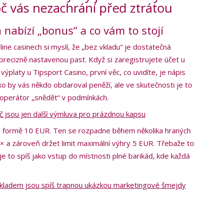
č vás nezachrání před ztrátou
 nabízí „bonus“ a co vám to stojí
ne casinech si myslí, že „bez vkladu“ je dostatečná
 precizně nastavenou past. Když si zaregistrujete účet u
ýplaty u Tipsport Casino, první věc, co uvidíte, je nápis
jako by vás někdo obdaroval peněží, ale ve skutečnosti je to
 operátor „snědět“ v podmínkách.
 jsou jen další výmluva pro prázdnou kapsu
e formě 10 EUR. Ten se rozpadne během několika hraných
0× a zároveň držet limit maximální výhry 5 EUR. Třebaže to
je to spíš jako vstup do místnosti plné barikád, kde každá
kladem jsou spíš trapnou ukázkou marketingové šmejdy