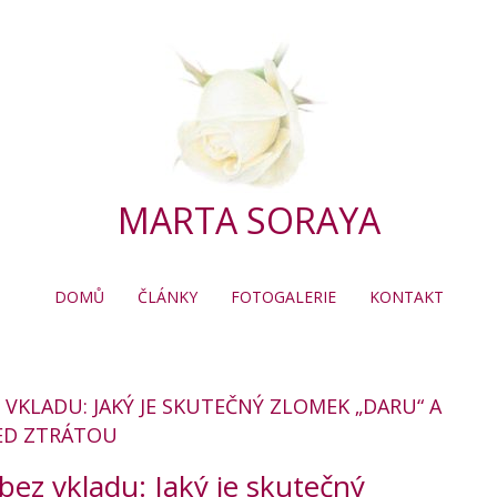
MARTA SORAYA
DOMŮ
ČLÁNKY
FOTOGALERIE
KONTAKT
 VKLADU: JAKÝ JE SKUTEČNÝ ZLOMEK „DARU“ A
ED ZTRÁTOU
 bez vkladu: Jaký je skutečný