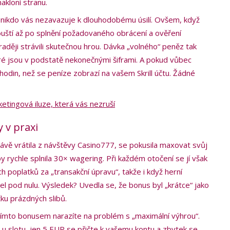
nakloní stranu.
nikdo vás nezavazuje k dlouhodobému úsilí. Ovšem, když
ouští až po splnění požadovaného obrácení a ověření
 raději strávili skutečnou hrou. Dávka „volného“ peněz tak
eré jsou v podstatě nekonečnými šiframi. A pokud vůbec
hodin, než se peníze zobrazí na vašem Skrill účtu. Žádné
ketingová iluze, která vás nezruší
 v praxi
rávě vrátila z návštěvy Casino777, se pokusila maxovat svůj
, aby rychle splnila 30× wagering. Při každém otočení se jí však
poplatků za „transakční úpravu“, takže i když herní
sel pod nulu. Výsledek? Uvedla se, že bonus byl „krátce“ jako
ku prázdných slibů.
mto bonusem narazíte na problém s „maximální výhrou“.
u slotu, jen 5 EUR se přičte k vašemu kontu a zbytek se