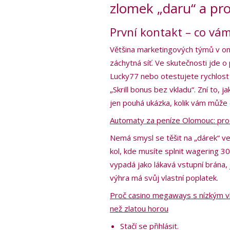
zlomek „daru“ a pro
První kontakt – co vám
Většina marketingových týmů v onli
záchytná síť. Ve skutečnosti jde o
Lucky77 nebo otestujete rychlost v
„Skrill bonus bez vkladu“. Zní to, 
jen pouhá ukázka, kolik vám může
Automaty za peníze Olomouc: proč
Nemá smysl se těšit na „dárek“ v
kol, kde musíte splnit wagering 3
vypadá jako lákavá vstupní brána, 
výhra má svůj vlastní poplatek.
Proč casino megaways s nízkým v
než zlatou horou
Stačí se přihlásit.