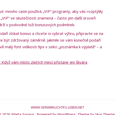
t: mnoho casin používá „VIP“ programy, aby vás rozptýlily
 „VIP“ ve skutečnosti znamená – často jen další úroveň
udrží v podvodné loži bonusových podmínek.
aří získat bonus a chcete si vybrat výhru, připravte se na
ůže být zdržovaný záměrně. Jakmile se vám konečně podaří
vě malý font velikosti 9px v sekci „poznámka k výplatě“ – a
: Když vám místo zlatých mincí přistane jen škvára
WWW.VERWIRKLICHTES-LEBEN.NET
 2026 Marta Soraya .
Powered by WordPress.
Theme by
Viva Theme