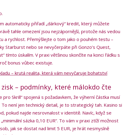
o.
m automaticky přiřadí „dárkový“ kredit, který můžete
právě tahle omezení jsou nejzápornější, protože nás vedou
itu a rychlost. Přemýšlejte o tom jako o pouhém testu –
sky Starburst nebo se nevyčerpáte při Gonzo’s Quest,
“ tímto úskalím. V praxi většinou skončíte na konci řádku s
roč bonus vůbec existuje.
kladu – krutá realita, která vám nevyčaruje bohatství
 zisk – podmínky, které málokdo čte
e pro Skrill“ spojená s požadavkem, že výherní částka musí
o není jen technický detail, je to strategický tah. Kasino si
, pokud najde nesrovnalost v identitě. Navíc, když se
„minimální sázka 0,10 EUR“. To vám v praxi ztíží možnost
sob, jak se dostat nad limit 5 EUR, je hrát nesmyslně