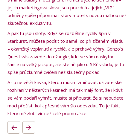
jejich marketingová slova jsou prázdná a jejich „VIP“
odměny spíše připomínají starý motel s novou malbou než
skutečnou exkluzivitu.
A pak tu jsou sloty. Když se rozběhne rychlý Spin v
Starburst, můžete pocítit to samé, co při zíženém vkladu
– okamžitý vzplanutí a rychlé, ale prchavé výhry. Gonzo’s
Quest vás zavede do džungle, kde se vám naskytne
šance na velký jackpot, ale stejně jako u 5 Kč vkladu, je to
spíše průzkumné cvičení než skutečný poklad.
A co největší křivka, kterou musím zmiňovat: uživatelské
rozhraní v některých kasinech má tak malý font, že i když
se vám podaří vyhrát, musíte si připustit, že si nebudete
moci přečíst, kolik přesně vám šlo odevzdat. To je fakt,
který mě zlobí víc než celé promo akce.