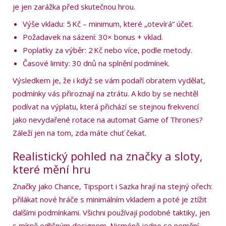
je jen zarážka před skutečnou hrou.
Výše vkladu: 5 Kč – minimum, které „otevírá“ účet.
Požadavek na sázení: 30× bonus + vklad.
Poplatky za výběr: 2 Kč nebo více, podle metody.
Časové limity: 30 dnů na splnění podmínek.
Výsledkem je, že i když se vám podaří obratem vydělat,
podmínky vás přiroznají na ztrátu. A kdo by se nechtěl
podívat na výplatu, která přichází se stejnou frekvencí
jako nevydařené rotace na automat Game of Thrones?
Záleží jen na tom, zda máte chuť čekat.
Realistický pohled na značky a sloty,
které mění hru
Značky jako Chance, Tipsport i Sazka hrají na stejný ořech:
přilákat nové hráče s minimálním vkladem a poté je ztížit
dalšími podmínkami. Všichni používají podobné taktiky, jen
s mírně odlišným designem. Nicméně jedno se nemění –