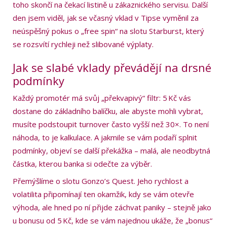
toho skončí na čekací listině u zákaznického servisu. Další
den jsem viděl, jak se včasný vklad v Tipse vyměnil za
neúspěšný pokus o „free spin“ na slotu Starburst, který
se rozsvítí rychleji než slibované výplaty.
Jak se slabé vklady převádějí na drsné
podmínky
Každý promotér má svůj „překvapivý“ filtr: 5 Kč vás
dostane do základního balíčku, ale abyste mohli vybrat,
musíte podstoupit turnover často vyšší než 30×. To není
náhoda, to je kalkulace. A jakmile se vám podaří splnit
podmínky, objeví se další překážka – malá, ale neodbytná
částka, kterou banka si odečte za výběr.
Přemýšlíme o slotu Gonzo’s Quest. Jeho rychlost a
volatilita připomínají ten okamžik, kdy se vám otevře
výhoda, ale hned po ní přijde záchvat paniky – stejně jako
u bonusu od 5 Kč, kde se vám najednou ukáže, že „bonus“