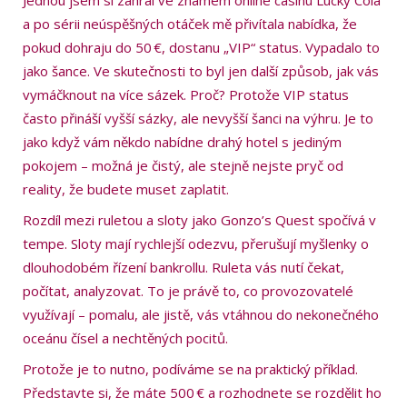
Jednou jsem si zahrál ve známém online casinu Lucky Cola
a po sérii neúspěšných otáček mě přivítala nabídka, že
pokud dohraju do 50 €, dostanu „VIP“ status. Vypadalo to
jako šance. Ve skutečnosti to byl jen další způsob, jak vás
vymáčknout na více sázek. Proč? Protože VIP status
často přináší vyšší sázky, ale nevyšší šanci na výhru. Je to
jako když vám někdo nabídne drahý hotel s jediným
pokojem – možná je čistý, ale stejně nejste pryč od
reality, že budete muset zaplatit.
Rozdíl mezi ruletou a sloty jako Gonzo’s Quest spočívá v
tempe. Sloty mají rychlejší odezvu, přerušují myšlenky o
dlouhodobém řízení bankrollu. Ruleta vás nutí čekat,
počítat, analyzovat. To je právě to, co provozovatelé
využívají – pomalu, ale jistě, vás vtáhnou do nekonečného
oceánu čísel a nechtěných pocitů.
Protože je to nutno, podíváme se na praktický příklad.
Představte si, že máte 500 € a rozhodnete se rozdělit ho