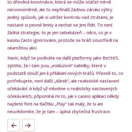
to dřevěná konstrukce, která se může otáčet mírně
nerovnoměrně, ale to nepřináší žádnou záruku výhry.
Jediný způsob, jak si udržet kontrolu nad ztrátami, je
nastavit si pevné limity a nechat se jimi řídit. To není
žádná strategie, to je jen sebekázeň – něco, co je v
kasinu často ignorováno, protože se hráči soustředí na
okamžitou akci.
Navíc, když se podíváte na další platformy jako Bet365,
zjistíte, že i tam jsou „exkluzivní“ nabídky, které v
podstatě slouží jen k přilákání nových hráčů. Přesně to, co
potřebujete, není další „dárek“, ale realistické nastavení
očekávání. A když už mluvíme o realisticky nastavených
očekáváních, připomíná mi to, jak v casino aplikaci někdy
najdete font na tlačítku „Play“ tak malý, že si ani
neuvědomíte, že je tam – úplná zbytečná frustrace.