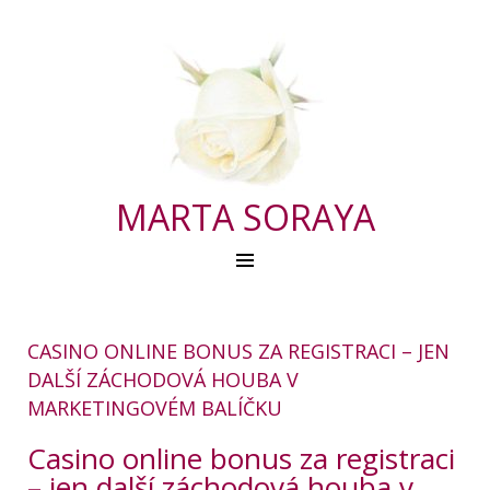
MARTA SORAYA
CASINO ONLINE BONUS ZA REGISTRACI – JEN
DALŠÍ ZÁCHODOVÁ HOUBA V
MARKETINGOVÉM BALÍČKU
Casino online bonus za registraci
– jen další záchodová houba v