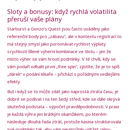
Sloty a bonusy: když rychlá volatilita
přeruší vaše plány
Starburst a Gonzo’s Quest jsou často uváděny jako
referenční body pro „zábavu“, ale v kontextu registrací to
má stejný smysl jako porovnávat rychlost výplaty
s rychlostí šílené výherní kombinace ve Slotu – jen že
místo výher se vám hroutí podmínky. V té chvíli, kdy se
vám podaří odhalit první „free spin“, zjistíte, že je to spíš
„dárek“ v podání lékaře – přichází s pořádnými vedlejšími
efekty.
But i když se to může zdát jako naprostá ztráta času, je
dobré se podívat i na ten šedý střed, kde se dále skrývá
skutečná podstata – výpočet pravděpodobnosti. V praxi
je každá výhra jen krátkým okamžikem, po kterém
následuje dlouhá řada ztrát, protože kasina strukturovala
své podmínky tak, aby vám neumožnily udržet celou