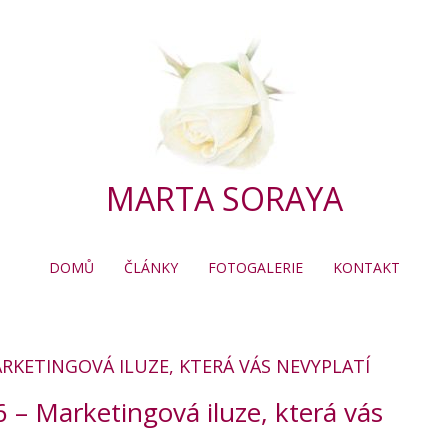
MARTA SORAYA
DOMŮ
ČLÁNKY
FOTOGALERIE
KONTAKT
RKETINGOVÁ ILUZE, KTERÁ VÁS NEVYPLATÍ
 – Marketingová iluze, která vás