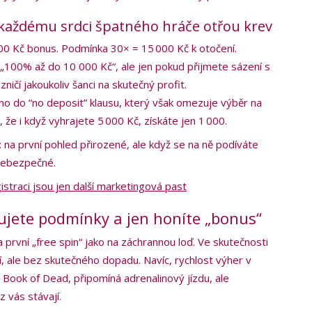
é každému srdci špatného hráče otřou krev
00 Kč bonus. Podmínka 30× = 15 000 Kč k otočení.
„100% až do 10 000 Kč“, ale jen pokud přijmete sázení s
zničí jakoukoliv šanci na skutečný profit.
no do “no deposit” klausu, který však omezuje výběr na
 že i když vyhrajete 5 000 Kč, získáte jen 1 000.
: na první pohled přirozené, ale když se na ně podíváte
a nebezpečné.
straci jsou jen další marketingová past
rujete podmínky a jen honíte „bonus“
a první „free spin“ jako na záchrannou loď. Ve skutečnosti
cí, ale bez skutečného dopadu. Navíc, rychlost výher v
 Book of Dead, připomíná adrenalinový jízdu, ale
 vás stávají.