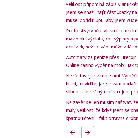
velikost připomíná zápis v antické
jsem se snažil najít část „sázky 
musel pořídit lupu, aby jsem vůbe
Proto si vytvořte vlastní kontroln
maximální výplatu, čas výplaty a p
obrázek, než se vám může zdát bě
Automaty za peníze přes Litecoin
Online casino výběr na mobil: Jak
Nezůstávejte v tom sami. Vyměňujt
hraní, a uvidíte, jak se vám podař
slibem, ale reálným nástrojem pr
Na závěr se jen musím naštvat, že 
malý velikost, že když jsem se sna
špatnou čtení – fakt otravná drob