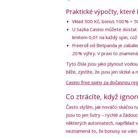
Praktické výpočty, kter
Vklad 500 Kč, bonus 100 % = 5
U Sazka Casino můžete dostat 
limitem 0,01 na každý spin, což 
Freeroll od Betpanda je zabale
20 % výhry. V praxi to znamená,
Tyto čísla jsou jako plynout vodou
blíže, zjistíte, že jsou jen slizké 
Casino free spiny za dočasnou regi
Co ztrácíte, když igno
Často slyším, jak nováčci skáčou n
jsou to jen šutry – rychlé a žádou
některých automatech, například v
neznamená to, že bonusy se vám z