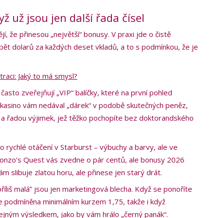
ž už jsou jen další řada čísel
í, že přinesou „největší“ bonusy. V praxi jde o čistě
pět dolarů za každých deset vkladů, a to s podmínkou, že je
traci: Jaký to má smysl?
asto zveřejňují „VIP“ balíčky, které na první pohled
ý kasino vám nedával „dárek“ v podobě skutečných peněz,
“ a řadou výjimek, jež těžko pochopíte bez doktorandského
ko rychlé otáčení v Starburst – výbuchy a barvy, ale ve
 Gonzo’s Quest vás zvedne o pár centů, ale bonusy 2026
m slibuje zlatou horu, ale přinese jen starý drát.
říliš malá” jsou jen marketingová blecha. Když se ponoříte
 je podmíněna minimálním kurzem 1,75, takže i když
ejným výsledkem, jako by vám hrálo „černý panák“.