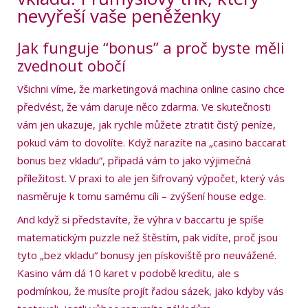
nevyřeší vaše peněženky
Jak funguje “bonus” a proč byste měli
zvednout obočí
Všichni víme, že marketingová machina online casino chce
předvést, že vám daruje něco zdarma. Ve skutečnosti
vám jen ukazuje, jak rychle můžete ztratit čistý peníze,
pokud vám to dovolíte. Když narazíte na „casino baccarat
bonus bez vkladu“, připadá vám to jako výjimečná
příležitost. V praxi to ale jen šifrovaný výpočet, který vás
nasměruje k tomu samému cíli – zvýšení house edge.
And když si představíte, že výhra v baccartu je spíše
matematickým puzzle než štěstím, pak vidíte, proč jsou
tyto „bez vkladu“ bonusy jen pískoviště pro neuvážené.
Kasino vám dá 10 karet v podobě kreditu, ale s
podmínkou, že musíte projít řadou sázek, jako kdyby vás