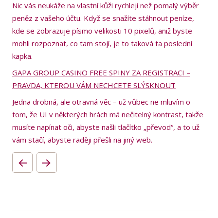
Nic vás neukáže na vlastní kůži rychleji než pomalý výběr
peněz z vašeho účtu. Když se snažíte stáhnout peníze,
kde se zobrazuje písmo velikosti 10 pixelů, aniž byste
mohli rozpoznat, co tam stojí, je to taková ta poslední
kapka.
GAPA GROUP CASINO FREE SPINY ZA REGISTRACI –
PRAVDA, KTEROU VÁM NECHCETE SLÝSKNOUT
Jedna drobná, ale otravná věc – už vůbec ne mluvím o
tom, že UI v některých hrách má nečitelný kontrast, takže
musíte napínat oči, abyste našli tlačítko „převod“, a to už
vám stačí, abyste raději přešli na jiný web.