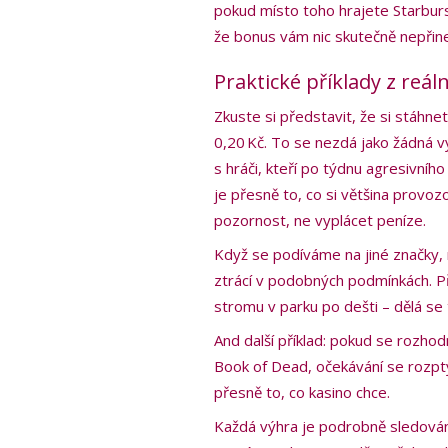
pokud místo toho hrajete Starburst
že bonus vám nic skutečně nepřin
Praktické příklady z reál
Zkuste si představit, že si stáhne
0,20 Kč. To se nezdá jako žádná vý
s hráči, kteří po týdnu agresivníh
je přesně to, co si většina provoz
pozornost, ne vyplácet peníze.
Když se podíváme na jiné značky, 
ztrácí v podobných podmínkách. Př
stromu v parku po dešti – dělá se t
And další příklad: pokud se rozhodn
Book of Dead, očekávání se rozptýl
přesně to, co kasino chce.
Každá výhra je podrobně sledován