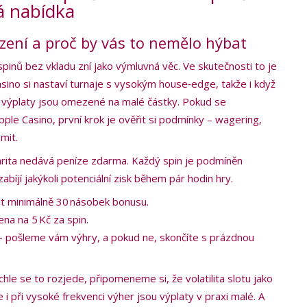
á nabídka
ázení a proč by vás to nemělo hýbat
spinů bez vkladu zní jako výmluvná věc. Ve skutečnosti to je
sino si nastaví turnaje s vysokým house‑edge, takže i když
, výplaty jsou omezené na malé částky. Pokud se
ple Casino, první krok je ověřit si podmínky – wagering,
mit.
arita nedává peníze zdarma. Každý spin je podmíněn
bíjí jakýkoli potenciální zisk během pár hodin hry.
tit minimálně 30 násobek bonusu.
na na 5 Kč za spin.
 – pošleme vám výhry, a pokud ne, skončíte s prázdnou
chle se to rozjede, připomeneme si, že volatilita slotu jako
 při vysoké frekvenci výher jsou výplaty v praxi malé. A