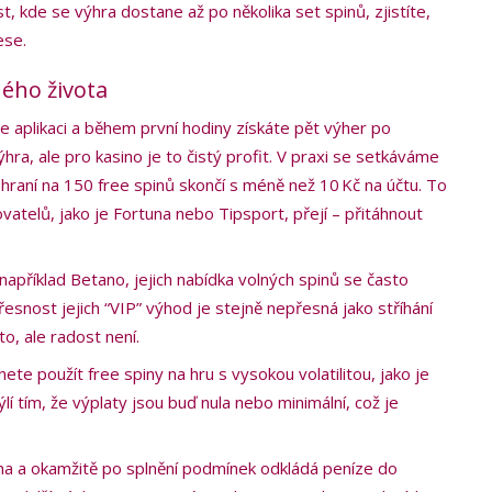
, kde se výhra dostane až po několika set spinů, zjistíte,
ese.
ného života
te aplikaci a během první hodiny získáte pět výher po
hra, ale pro kasino je to čistý profit. V praxi se setkáváme
o hraní na 150 free spinů skončí s méně než 10 Kč na účtu. To
ovatelů, jako je Fortuna nebo Tipsport, přejí – přitáhnout
například Betano, jejich nabídka volných spinů se často
esnost jejich “VIP” výhod je stejně nepřesná jako stříhání
o, ale radost není.
ete použít free spiny na hru s vysokou volatilitou, jako je
í tím, že výplaty jsou buď nula nebo minimální, což je
a a okamžitě po splnění podmínek odkládá peníze do