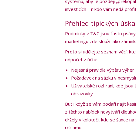
systému, aby je později „překopala
investicích – nikdo vám nedá profi
Přehled tipických úska
Podmínky v T&C jsou často psány k
marketingu zde slouží jako záminka
Proto si udělejte seznam věcí, kte
odpočet z účtu:
Nejasná pravidla výběru výher 
Požadavek na sázku v nesmysl
Uživatelské rozhraní, kde jsou 
obrazovky.
But i když se vám podaří najít kasi
z těchto nabídek nevytváří dlouho
držely v kolotoči, kde se šance na
reklamu.