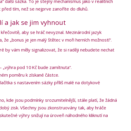
“ další sázka. To je stejný mechanismus jako v realitních
t před tím, než se nejprve zanoříte do dluhů.
lí a jak se jim vyhnout
řečovitě, aby se hráč nevyznal. Mezinárodní jazyk
, že „bonus je jen malý štětec v moři herních možností“.
ré by vám měly signalizovat, že si raději nebudete nechat
– „výhra pod 10 Kč bude zamítnuta“.
ném poměru k získané částce.
tlačítka s nastavením sázky příliš malé na dotykové
no, kde jsou podmínky srozumitelnější, stále platí, že žádná
dobý zisk. Všechny jsou zkonstruovány tak, aby hráče
 skutečné výhry snižují na úroveň náhodného kliknutí na