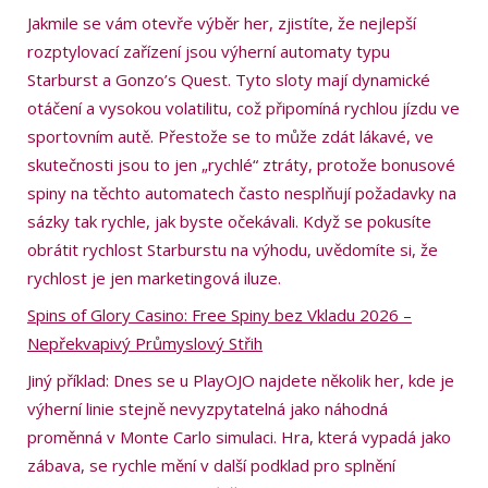
Jakmile se vám otevře výběr her, zjistíte, že nejlepší
rozptylovací zařízení jsou výherní automaty typu
Starburst a Gonzo’s Quest. Tyto sloty mají dynamické
otáčení a vysokou volatilitu, což připomíná rychlou jízdu ve
sportovním autě. Přestože se to může zdát lákavé, ve
skutečnosti jsou to jen „rychlé“ ztráty, protože bonusové
spiny na těchto automatech často nesplňují požadavky na
sázky tak rychle, jak byste očekávali. Když se pokusíte
obrátit rychlost Starburstu na výhodu, uvědomíte si, že
rychlost je jen marketingová iluze.
Spins of Glory Casino: Free Spiny bez Vkladu 2026 –
Nepřekvapivý Průmyslový Střih
Jiný příklad: Dnes se u PlayOJO najdete několik her, kde je
výherní linie stejně nevyzpytatelná jako náhodná
proměnná v Monte Carlo simulaci. Hra, která vypadá jako
zábava, se rychle mění v další podklad pro splnění