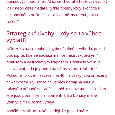
bonusových podmínek. Ať už se chystáte testovat vysoký
RTP nebo čistě hledáte rychlé točení, vždy skončíte u
nekonečného počítání, co to vlastně znamená „volná
točení“.
Strategické úvahy – kdy se to vůbec
vyplatí?
Některé situace mohou legitimně přinést výhodu, pokud
pochopíte, kde se nachází hranice mezi „skutečným“
bonusem a výslechovým trapasem. Prvním krokem je
analyzovat, zda je podmínka sázky vůbec realistická.
Pokud je rollover nastaven na 40 × a sázky jsou omezeny
na konkrétní hry, šance na úspěch klesají na nulu. V
takovém případě se raději zaměřte na kasino jako Unibet,
kde jsou podmínky transparentnější a bonusy méně
„zakrývají“ skutečné výdaje.
Andělé z MathBet také uvádějí, že pokud máte