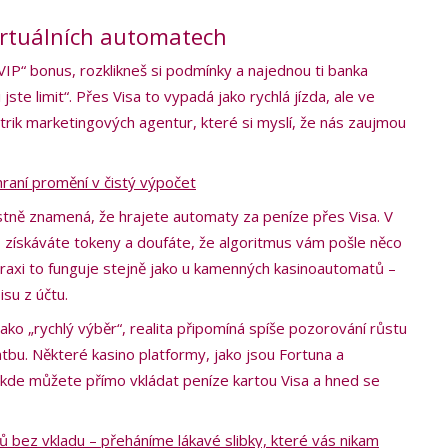
virtuálních automatech
VIP“ bonus, rozklikneš si podmínky a najednou ti banka
jste limit“. Přes Visa to vypadá jako rychlá jízda, ale ve
í trik marketingových agentur, které si myslí, že nás zaujmou
 hraní promění v čistý výpočet
stně znamená, že hrajete automaty za peníze přes Visa. V
, získáváte tokeny a doufáte, že algoritmus vám pošle něco
raxi to funguje stejně jako u kamenných kasinoautomatů –
isu z účtu.
ako „rychlý výběr“, realita připomíná spíše pozorování růstu
tbu. Některé kasino platformy, jako jsou Fortuna a
e, kde můžete přímo vkládat peníze kartou Visa a hned se
 bez vkladu – přeháníme lákavé slibky, které vás nikam