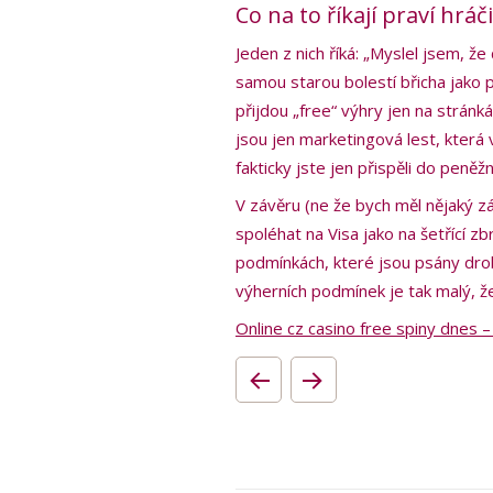
Co na to říkají praví hráči
Jeden z nich říká: „Myslel jsem, že
samou starou bolestí břicha jako 
přijdou „free“ výhry jen na stránkác
jsou jen marketingová lest, která 
fakticky jste jen přispěli do peněž
V závěru (ne že bych měl nějaký 
spoléhat na Visa jako na šetřící z
podmínkách, které jsou psány dro
výherních podmínek je tak malý, že 
Online cz casino free spiny dnes 