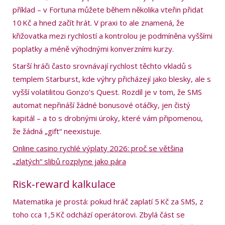
příklad – v Fortuna můžete během několika vteřin přidat
10 Kč a hned začít hrát. V praxi to ale znamená, že
křižovatka mezi rychlostí a kontrolou je podmíněna vyššími
poplatky a méně výhodnými konverzními kurzy.
Starší hráči často srovnávají rychlost těchto vkladů s
templem Starburst, kde výhry přicházejí jako blesky, ale s
vyšší volatilitou Gonzo’s Quest. Rozdíl je v tom, že SMS
automat nepřináší žádné bonusové otáčky, jen čistý
kapitál – a to s drobnými úroky, které vám připomenou,
že žádná „gift“ neexistuje.
Online casino rychlé výplaty 2026: proč se většina
„zlatých“ slibů rozplyne jako pára
Risk‑reward kalkulace
Matematika je prostá: pokud hráč zaplatí 5 Kč za SMS, z
toho cca 1,5 Kč odchází operátorovi. Zbylá část se