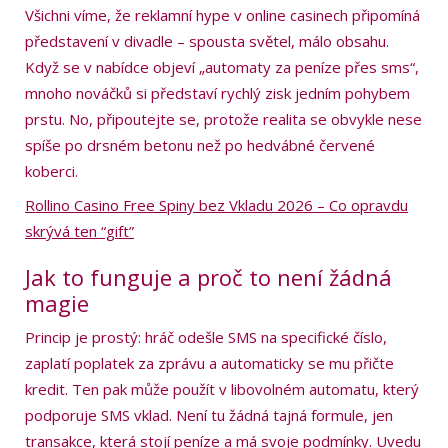
Všichni víme, že reklamní hype v online casinech připomíná
představení v divadle – spousta světel, málo obsahu.
Když se v nabídce objeví „automaty za peníze přes sms“,
mnoho nováčků si představí rychlý zisk jedním pohybem
prstu. No, připoutejte se, protože realita se obvykle nese
spíše po drsném betonu než po hedvábné červené
koberci.
Rollino Casino Free Spiny bez Vkladu 2026 – Co opravdu
skrývá ten “gift”
Jak to funguje a proč to není žádná
magie
Princip je prostý: hráč odešle SMS na specifické číslo,
zaplatí poplatek za zprávu a automaticky se mu přičte
kredit. Ten pak může použít v libovolném automatu, který
podporuje SMS vklad. Není tu žádná tajná formule, jen
transakce, která stojí peníze a má svoje podmínky. Uvedu