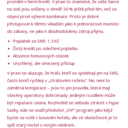
promění v herní kredit. V praxi to znamená, že vaše šance
na zisk jsou sníženy o téměř 30 % ještě před tím, než se
objeví první výherní kombinace. Proto je dobré
přistupovat k těmto vkladům jako k jednorázové investici
do zábavy, ne jako k dlouhodobému zdroji příjmu.
Poplatek za SMS: 1,5 Kč
Čistý kredit po odečtení poplatku
Absence bonusových otázek
Urychlený, ale omezený přístup
V praxi se ukazuje, že hráči, kteří se spolehají jen na SMS,
často končí rychleji v „ztrátovém režimu“. Ne, není to
záměrná konspirace – jsou to jen pravidla, která mají
všechny operátory dohromady. Jediným rozdílem může
být reputace casina. Rozhodně se nebudu ztrácet v hype
Sazky, kde se snaží předvést „VIP“ program jako když
byste se ocitli v luxusním hotelu, ale ve skutečnosti je to
spíš starý motel s novým nátěrem.