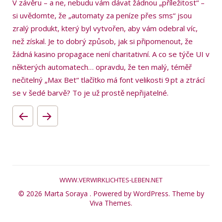
V závěru – a ne, nebudu vám dávat žádnou „příležitost“ –
si uvědomte, že „automaty za peníze přes sms“ jsou
zralý produkt, který byl vytvořen, aby vám odebral víc,
než získal. Je to dobrý způsob, jak si připomenout, že
žádná kasino propagace není charitativní. A co se týče UI v
některých automatech… opravdu, že ten malý, téměř
nečitelný „Max Bet“ tlačítko má font velikosti 9 pt a ztrácí
se v šedé barvě? To je už prostě nepřijatelné.
WWW.VERWIRKLICHTES-LEBEN.NET
© 2026 Marta Soraya .
Powered by WordPress.
Theme by
Viva Themes
.