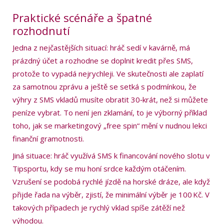
Praktické scénáře a špatné
rozhodnutí
Jedna z nejčastějších situací: hráč sedí v kavárně, má
prázdný účet a rozhodne se doplnit kredit přes SMS,
protože to vypadá nejrychleji. Ve skutečnosti ale zaplatí
za samotnou zprávu a ještě se setká s podmínkou, že
výhry z SMS vkladů musíte obratit 30‑krát, než si můžete
peníze vybrat. To není jen zklamání, to je výborný příklad
toho, jak se marketingový „free spin“ mění v nudnou lekci
finanční gramotnosti.
Jiná situace: hráč využívá SMS k financování nového slotu v
Tipsportu, kdy se mu honí srdce každým otáčením.
Vzrušení se podobá rychlé jízdě na horské dráze, ale když
přijde řada na výběr, zjistí, že minimální výběr je 100 Kč. V
takových případech je rychlý vklad spíše zátěží než
výhodou.