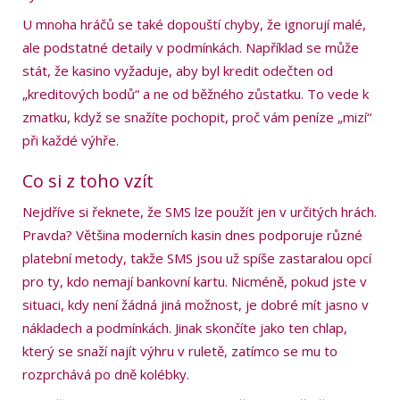
U mnoha hráčů se také dopouští chyby, že ignorují malé,
ale podstatné detaily v podmínkách. Například se může
stát, že kasino vyžaduje, aby byl kredit odečten od
„kreditových bodů“ a ne od běžného zůstatku. To vede k
zmatku, když se snažíte pochopit, proč vám peníze „mizí“
při každé výhře.
Co si z toho vzít
Nejdříve si řeknete, že SMS lze použít jen v určitých hrách.
Pravda? Většina moderních kasin dnes podporuje různé
platební metody, takže SMS jsou už spíše zastaralou opcí
pro ty, kdo nemají bankovní kartu. Nicméně, pokud jste v
situaci, kdy není žádná jiná možnost, je dobré mít jasno v
nákladech a podmínkách. Jinak skončíte jako ten chlap,
který se snaží najít výhru v ruletě, zatímco se mu to
rozprchává po dně kolébky.