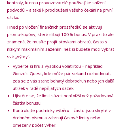
kontroly, kterou provozovatelé používají ke snížení
podvodů – a také k prodloužení vašeho čekání na první
sázku.
Hned po vložení finančních prostředků se aktivují
promo‑kupóny, které slibují 100 % bonus. V praxi to ale
znamená, že musíte projít stovkami obratů, často s
nízkým maximálním sázením, než si budete moci vybrat
své „výhry“.
Vyberte si hru s vysokou volatilitou – například
Gonzo’s Quest, kde může pár sekund rozhodnout,
zda se z vás stane bohatý dobrodruh nebo jen další
útržek v řadě nepřijatých sázek.
Ujistěte se, že limit sázek není nižší než požadovaná
částka bonusu.
Kontrolujte podmínky výběru – často jsou skryté v
drobném písmu a zahrnují časové limity nebo
omezený počet výher.