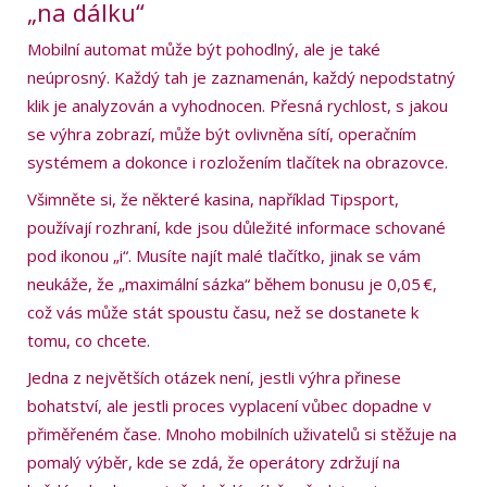
„na dálku“
Mobilní automat může být pohodlný, ale je také
neúprosný. Každý tah je zaznamenán, každý nepodstatný
klik je analyzován a vyhodnocen. Přesná rychlost, s jakou
se výhra zobrazí, může být ovlivněna sítí, operačním
systémem a dokonce i rozložením tlačítek na obrazovce.
Všimněte si, že některé kasina, například Tipsport,
používají rozhraní, kde jsou důležité informace schované
pod ikonou „i“. Musíte najít malé tlačítko, jinak se vám
neukáže, že „maximální sázka“ během bonusu je 0,05 €,
což vás může stát spoustu času, než se dostanete k
tomu, co chcete.
Jedna z největších otázek není, jestli výhra přinese
bohatství, ale jestli proces vyplacení vůbec dopadne v
přiměřeném čase. Mnoho mobilních uživatelů si stěžuje na
pomalý výběr, kde se zdá, že operátory zdržují na