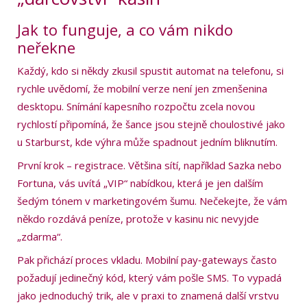
Jak to funguje, a co vám nikdo
neřekne
Každý, kdo si někdy zkusil spustit automat na telefonu, si
rychle uvědomí, že mobilní verze není jen zmenšenina
desktopu. Snímání kapesního rozpočtu zcela novou
rychlostí připomíná, že šance jsou stejně choulostivé jako
u Starburst, kde výhra může spadnout jedním bliknutím.
První krok – registrace. Většina sítí, například Sazka nebo
Fortuna, vás uvítá „VIP“ nabídkou, která je jen dalším
šedým tónem v marketingovém šumu. Nečekejte, že vám
někdo rozdává peníze, protože v kasinu nic nevyjde
„zdarma“.
Pak přichází proces vkladu. Mobilní pay‑gateways často
požadují jedinečný kód, který vám pošle SMS. To vypadá
jako jednoduchý trik, ale v praxi to znamená další vrstvu