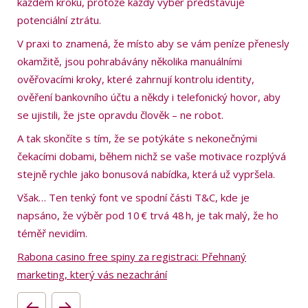
každém kroku, protože každý výběr představuje
potenciální ztrátu.
V praxi to znamená, že místo aby se vám peníze přenesly
okamžitě, jsou pohrabávány několika manuálními
ověřovacími kroky, které zahrnují kontrolu identity,
ověření bankovního účtu a někdy i telefonický hovor, aby
se ujistili, že jste opravdu člověk – ne robot.
A tak skončíte s tím, že se potýkáte s nekonečnými
čekacími dobami, během nichž se vaše motivace rozplývá
stejně rychle jako bonusová nabídka, která už vypršela.
Však… Ten tenký font ve spodní části T&C, kde je
napsáno, že výběr pod 10 € trvá 48 h, je tak malý, že ho
téměř nevidím.
Rabona casino free spiny za registraci: Přehnaný
marketing, který vás nezachrání