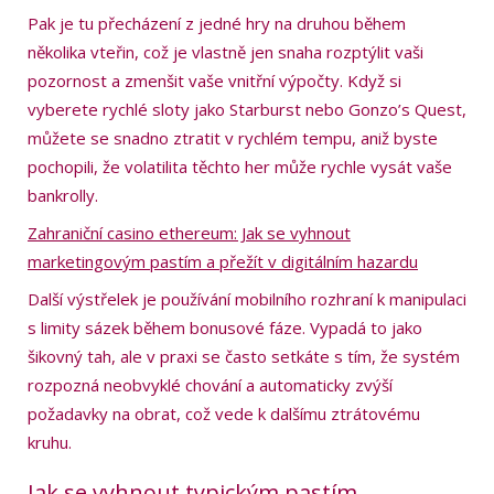
Pak je tu přecházení z jedné hry na druhou během
několika vteřin, což je vlastně jen snaha rozptýlit vaši
pozornost a zmenšit vaše vnitřní výpočty. Když si
vyberete rychlé sloty jako Starburst nebo Gonzo’s Quest,
můžete se snadno ztratit v rychlém tempu, aniž byste
pochopili, že volatilita těchto her může rychle vysát vaše
bankrolly.
Zahraniční casino ethereum: Jak se vyhnout
marketingovým pastím a přežít v digitálním hazardu
Další výstřelek je používání mobilního rozhraní k manipulaci
s limity sázek během bonusové fáze. Vypadá to jako
šikovný tah, ale v praxi se často setkáte s tím, že systém
rozpozná neobvyklé chování a automaticky zvýší
požadavky na obrat, což vede k dalšímu ztrátovému
kruhu.
Jak se vyhnout typickým pastím