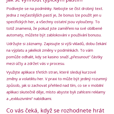
Podívejte se na podmínky. Nebojte se číst drobný text.
Jedna z nejčastějších pastí je, že bonus lze použít jen u
specifických her, a všechny ostatní jsou vyloučeny. To
totiž znamená, že pokud jste zaměřeni na své oblíbené
automaty, můžete být zablokováni v používání bonusu.
Udržujte si záznamy. Zapisujte si výši vkladů, dobu čekání
na výplatu a jakékoli změny v podmínkách. To vám
pomůže odhalit, kdy se kasino snaží „přesunout“ částky
mezi účty a zdržet vás v procesu.
Využijte aplikace třetích stran, které sledují kurzové
změny a volatilitu her. V praxi to může být jediný rozumný
způsob, jak si zachovat přehled nad tím, co se v mobilní
aplikaci skutečně děje, místo abyste byli zahlceni reklamy
a „exkluzivními“ nabídkami.
Co vás čeká, když se rozhodnete hrát