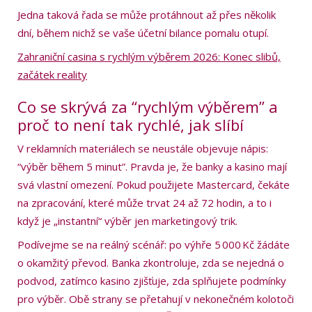
Jedna taková řada se může protáhnout až přes několik
dní, během nichž se vaše účetní bilance pomalu otupí.
Zahraniční casina s rychlým výběrem 2026: Konec slibů,
začátek reality
Co se skrývá za “rychlým výběrem” a
proč to není tak rychlé, jak slíbí
V reklamních materiálech se neustále objevuje nápis:
“výběr během 5 minut”. Pravda je, že banky a kasino mají
svá vlastní omezení. Pokud použijete Mastercard, čekáte
na zpracování, které může trvat 24 až 72 hodin, a to i
když je „instantní“ výběr jen marketingový trik.
Podívejme se na reálný scénář: po výhře 5 000 Kč žádáte
o okamžitý převod. Banka zkontroluje, zda se nejedná o
podvod, zatímco kasino zjišťuje, zda splňujete podmínky
pro výběr. Obě strany se přetahují v nekonečném kolotoči