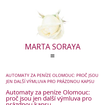
MARTA SORAYA
AUTOMATY ZA PENÍZE OLOMOUC: PROČ JSOU
JEN DALŠÍ VÝMLUVA PRO PRÁZDNOU KAPSU
Automaty za peníze Olomouc:
proč jsou jen další výmluva pro
prázdnou kapsu