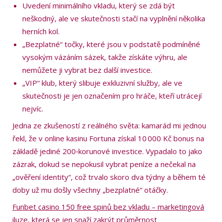
Uvedení minimálního vkladu, který se zdá být
neškodný, ale ve skutečnosti stačí na vyplnění několika
herních kol.
„Bezplatné“ točky, které jsou v podstatě podmíněné
vysokým vázáním sázek, takže získáte výhru, ale
nemůžete ji vybrat bez další investice.
„VIP“ klub, který slibuje exkluzivní služby, ale ve
skutečnosti je jen označením pro hráče, kteří utrácejí
nejvíc.
Jedna ze zkušeností z reálného světa: kamarád mi jednou
řekl, že v online kasinu Fortuna získal 10 000 Kč bonus na
základě jediné 200‑korunové investice. Vypadalo to jako
zázrak, dokud se nepokusil vybrat peníze a nečekal na
„ověření identity“, což trvalo skoro dva týdny a během té
doby už mu došly všechny „bezplatné“ otáčky.
Funbet casino 150 free spinů bez vkladu – marketingová
iluze, která se jen snaží zakrýt průměrnost