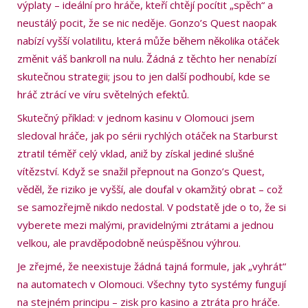
výplaty – ideální pro hráče, kteří chtějí pocítit „spěch“ a
neustálý pocit, že se nic neděje. Gonzo’s Quest naopak
nabízí vyšší volatilitu, která může během několika otáček
změnit váš bankroll na nulu. Žádná z těchto her nenabízí
skutečnou strategii; jsou to jen další podhoubí, kde se
hráč ztrácí ve víru světelných efektů.
Skutečný příklad: v jednom kasinu v Olomouci jsem
sledoval hráče, jak po sérii rychlých otáček na Starburst
ztratil téměř celý vklad, aniž by získal jediné slušné
vítězství. Když se snažil přepnout na Gonzo’s Quest,
věděl, že riziko je vyšší, ale doufal v okamžitý obrat – což
se samozřejmě nikdo nedostal. V podstatě jde o to, že si
vyberete mezi malými, pravidelnými ztrátami a jednou
velkou, ale pravděpodobně neúspěšnou výhrou.
Je zřejmé, že neexistuje žádná tajná formule, jak „vyhrát“
na automatech v Olomouci. Všechny tyto systémy fungují
na stejném principu – zisk pro kasino a ztráta pro hráče.