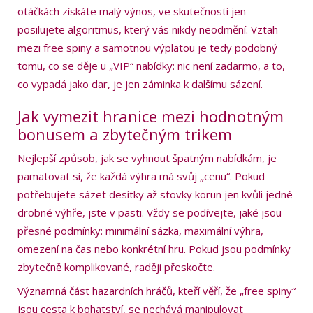
otáčkách získáte malý výnos, ve skutečnosti jen
posilujete algoritmus, který vás nikdy neodmění. Vztah
mezi free spiny a samotnou výplatou je tedy podobný
tomu, co se děje u „VIP“ nabídky: nic není zadarmo, a to,
co vypadá jako dar, je jen záminka k dalšímu sázení.
Jak vymezit hranice mezi hodnotným
bonusem a zbytečným trikem
Nejlepší způsob, jak se vyhnout špatným nabídkám, je
pamatovat si, že každá výhra má svůj „cenu“. Pokud
potřebujete sázet desítky až stovky korun jen kvůli jedné
drobné výhře, jste v pasti. Vždy se podívejte, jaké jsou
přesné podmínky: minimální sázka, maximální výhra,
omezení na čas nebo konkrétní hru. Pokud jsou podmínky
zbytečně komplikované, raději přeskočte.
Významná část hazardních hráčů, kteří věří, že „free spiny“
jsou cesta k bohatství, se nechává manipulovat