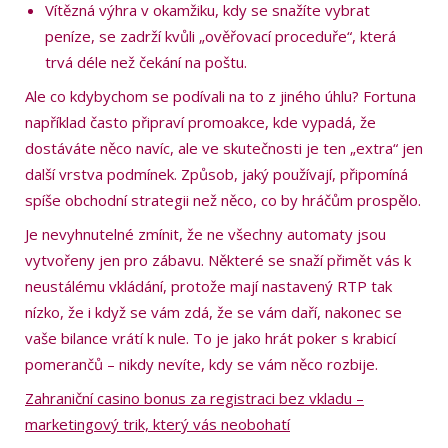
Vítězná výhra v okamžiku, kdy se snažíte vybrat
peníze, se zadrží kvůli „ověřovací proceduře“, která
trvá déle než čekání na poštu.
Ale co kdybychom se podívali na to z jiného úhlu? Fortuna
například často připraví promoakce, kde vypadá, že
dostáváte něco navíc, ale ve skutečnosti je ten „extra“ jen
další vrstva podmínek. Způsob, jaký používají, připomíná
spíše obchodní strategii než něco, co by hráčům prospělo.
Je nevyhnutelné zmínit, že ne všechny automaty jsou
vytvořeny jen pro zábavu. Některé se snaží přimět vás k
neustálému vkládání, protože mají nastavený RTP tak
nízko, že i když se vám zdá, že se vám daří, nakonec se
vaše bilance vrátí k nule. To je jako hrát poker s krabicí
pomerančů – nikdy nevíte, kdy se vám něco rozbije.
Zahraniční casino bonus za registraci bez vkladu –
marketingový trik, který vás neobohatí