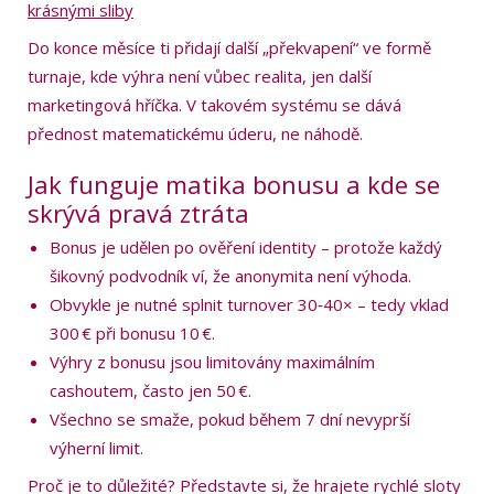
krásnými sliby
Do konce měsíce ti přidají další „překvapení“ ve formě
turnaje, kde výhra není vůbec realita, jen další
marketingová hříčka. V takovém systému se dává
přednost matematickému úderu, ne náhodě.
Jak funguje matika bonusu a kde se
skrývá pravá ztráta
Bonus je udělen po ověření identity – protože každý
šikovný podvodník ví, že anonymita není výhoda.
Obvykle je nutné splnit turnover 30‑40× – tedy vklad
300 € při bonusu 10 €.
Výhry z bonusu jsou limitovány maximálním
cashoutem, často jen 50 €.
Všechno se smaže, pokud během 7 dní nevyprší
výherní limit.
Proč je to důležité? Představte si, že hrajete rychlé sloty