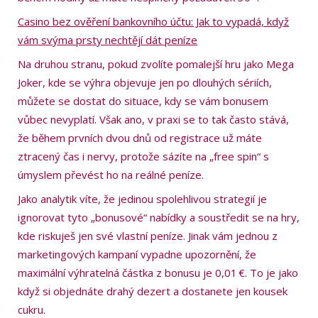
Casino bez ověření bankovního účtu: Jak to vypadá, když
vám svýma prsty nechtějí dát peníze
Na druhou stranu, pokud zvolíte pomalejší hru jako Mega
Joker, kde se výhra objevuje jen po dlouhých sériích,
můžete se dostat do situace, kdy se vám bonusem
vůbec nevyplatí. Však ano, v praxi se to tak často stává,
že během prvních dvou dnů od registrace už máte
ztracený čas i nervy, protože sázíte na „free spin“ s
úmyslem převést ho na reálné peníze.
Jako analytik víte, že jedinou spolehlivou strategií je
ignorovat tyto „bonusové“ nabídky a soustředit se na hry,
kde riskuješ jen své vlastní peníze. Jinak vám jednou z
marketingových kampaní vypadne upozornění, že
maximální výhratelná částka z bonusu je 0,01 €. To je jako
když si objednáte drahý dezert a dostanete jen kousek
cukru.