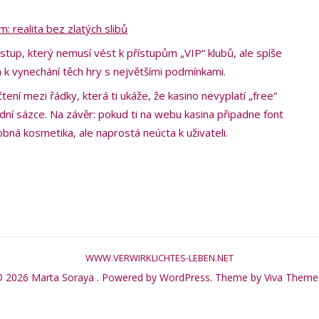
 realita bez zlatých slibů
stup, který nemusí vést k přístupům „VIP“ klubů, ale spíše
 k vynechání těch hry s největšími podmínkami.
čtení mezi řádky, která ti ukáže, že kasino nevyplatí „free“
ladní sázce. Na závěr: pokud ti na webu kasina připadne font
drobná kosmetika, ale naprostá neúcta k uživateli.
WWW.VERWIRKLICHTES-LEBEN.NET
 2026 Marta Soraya .
Powered by WordPress.
Theme by
Viva Theme