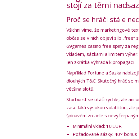
stojí za těmi nadsa
Proč se hráči stále ne
Všichni víme, že marketingové text
občas se v nich objeví slib „free“ 
69games casino free spiny za regi
vkladem, sázkami a limitem výher. 
jen zkrátka výhrada k propagaci.
Například Fortune a Sazka nabízejí
dlouhých T&C. Skutečný hráč se mus
většina slotů.
Starburst se otáčí rychle, ale an
zase láká vysokou volatilitou, ale 
špinavém zrcadle s nevyčerpaným
Minimální vklad: 10 EUR
Požadované sázky: 40× bonus