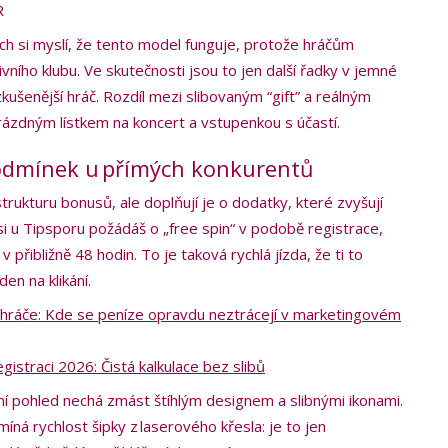
R
h si myslí, že tento model funguje, protože hráčům
ivního klubu. Ve skutečnosti jsou to jen další řadky v jemné
jzkušenější hráč. Rozdíl mezi slibovaným “gift” a reálným
ázdným lístkem na koncert a vstupenkou s účastí.
podmínek u přímých konkurentů
strukturu bonusů, ale doplňují je o dodatky, které zvyšují
 si u Tipsporu požádáš o „free spin“ v podobě registrace,
 v přibližně 48 hodin. To je taková rychlá jízda, že ti to
en na klikání.
é hráče: Kde se peníze opravdu neztrácejí v marketingovém
egistraci 2026: Čistá kalkulace bez slibů
ní pohled nechá zmást štíhlým designem a slibnými ikonami.
míná rychlost šipky z laserového křesla: je to jen