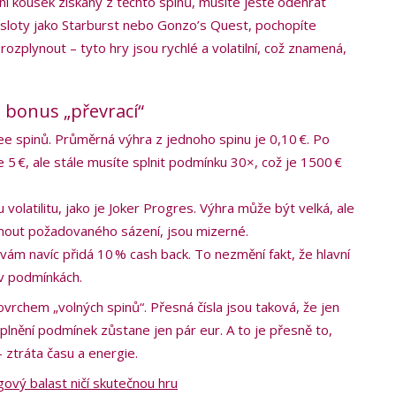
ní kousek získaný z těchto spinů, musíte ještě odehrát
 sloty jako Starburst nebo Gonzo’s Quest, pochopíte
rozplynout – tyto hry jsou rychlé a volatilní, což znamená,
e bonus „převrací“
ree spinů. Průměrná výhra z jednoho spinu je 0,10 €. Po
 5 €, ale stále musíte splnit podmínku 30×, což je 1500 €
olatilitu, jako je Joker Progres. Výhra může být velká, ale
nout požadovaného sázení, jsou mizerné.
 vám navíc přidá 10 % cash back. To nezmění fakt, že hlavní
 v podmínkách.
rchem „volných spinů“. Přesná čísla jsou taková, že jen
splnění podmínek zůstane jen pár eur. A to je přesně to,
– ztráta času a energie.
gový balast ničí skutečnou hru