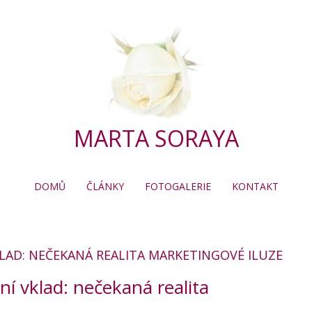
MARTA SORAYA
DOMŮ
ČLÁNKY
FOTOGALERIE
KONTAKT
VKLAD: NEČEKANÁ REALITA MARKETINGOVÉ ILUZE
ní vklad: nečekaná realita