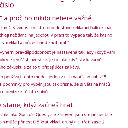
číslo
k“ a proč ho nikdo nebere vážně
kamžitý výnos a místo toho dostane reklamní balíček: pár
chleji než šanci na jackpot. V praxi to vypadá tak, že kasino
první vklad a můžeš hned začít hrát.“
. Výherní pravděpodobnost je nastavená tak, aby i když vám
kryje jen část investice. Je to jako když si v kavárně
 zákusku a za to ti přidají účet za kávu.
o používají tento model. Jeden z nich například nabízí 5
le podmínky pro výběr jsou tak přísné, že si většina hráčů
re peníze z těchto spinů.
se stane, když začneš hrát
ychlé jako Gonzo’s Quest, ale zároveň jsou stejně nestálé
spin může přinést 0,5‑krát vklad, druhý nic, třetí zase 2‐