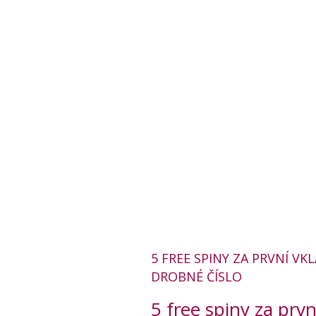
5 FREE SPINY ZA PRVNÍ VK
DROBNÉ ČÍSLO
5 free spiny za prv