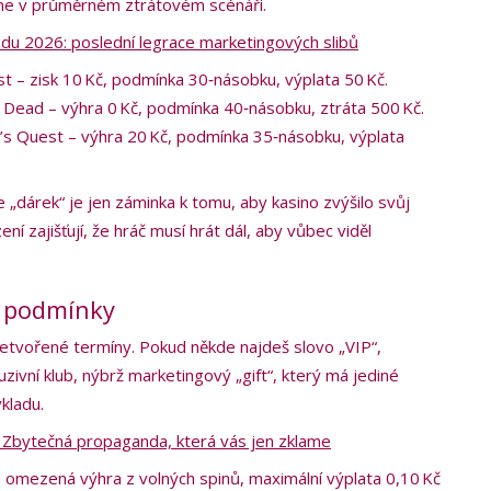
vine v průměrném ztrátovém scénáři.
ladu 2026: poslední legrace marketingových slibů
st – zisk 10 Kč, podmínka 30‑násobku, výplata 50 Kč.
f Dead – výhra 0 Kč, podmínka 40‑násobku, ztráta 500 Kč.
’s Quest – výhra 20 Kč, podmínka 35‑násobku, výplata
 „dárek“ je jen záminka k tomu, aby kasino zvýšilo svůj
í zajišťují, že hráč musí hrát dál, aby vůbec viděl
š podmínky
Přetvořené termíny. Pokud někde najdeš slovo „VIP“,
uzivní klub, nýbrž marketingový „gift“, který má jediné
kladu.
– Zbytečná propaganda, která vás jen zklame
 omezená výhra z volných spinů, maximální výplata 0,10 Kč