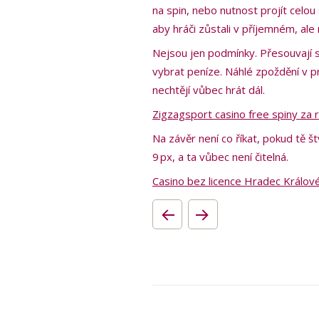
na spin, nebo nutnost projít celou
aby hráči zůstali v příjemném, ale 
Nejsou jen podmínky. Přesouvají se
vybrat peníze. Náhlé zpoždění v p
nechtějí vůbec hrát dál.
Zigzagsport casino free spiny za 
Na závěr není co říkat, pokud tě št
9 px, a ta vůbec není čitelná.
Casino bez licence Hradec Králové 