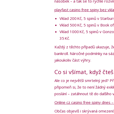
násobek – a tak se to rychle roz
playfast casino free spiny bez vk
Vklad 200 Kč, 5 spinů v Starbur
Vklad 500 Kč, 5 spinů v Book o
Vklad 1000 Kč, 5 spinů v Gonzo
35 Kč.
Každý z těchto případů ukazuje, že
bankroll. Náročné podmínky na sázen
jakoukoliv část výhry.
Co si všímat, když čte
Ale co je největší smrtelný jed? 
připomeň si, že to není žádný exkl
poslání – zatáhnout tě do dalšího v
Online cz casino free spiny dnes 
Občas objevíš i skrývaná omezení: