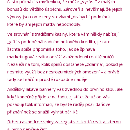
často přichází s myšlenkou, že může „vyrůst“ z malých
bonusů do většího úspěchu. Zároveň si nevšímají, že jejich
výnosy jsou omezeny stovkami „drahých“ podmínek,
které by ani jejich matky nepochopily.
Ve srovnání s tradičními kasiny, která vám někdy nabízejí
„gift“ v podobě náhradního hotového kreditu, je tato
šachta spíše připomínka toho, jak se špinavá
marketingová realita odráží v každodenní realitě hráčů.
Nezáleží na tom, kolik spinů dostanete „zdarma“, pokud je
nesmíte využít bez nesrozumitelných omezení – a právě
tady se hráčům prostě rozpadne naděje.
Andělsky lákavé bannery vás zvednou do prvního slibu, ale
když konečně přijdete na řadu, zjistíte, že už od vás
požadují tolik informací, že byste raději psali daňové
přiznání než se snažili vyhrát pár Kč.
Rtbet casino free spiny za registraci: krutá realita, kterou
si nikdo nepřeje číst