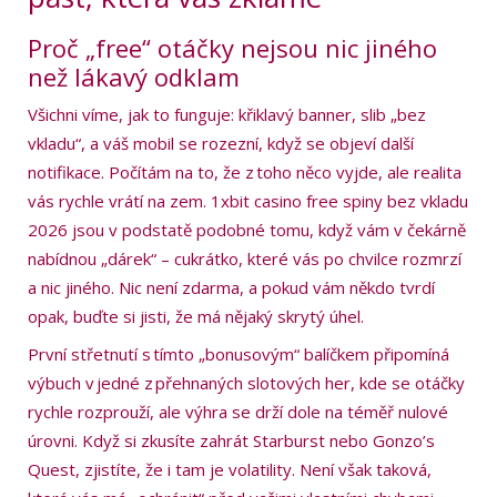
Proč „free“ otáčky nejsou nic jiného
než lákavý odklam
Všichni víme, jak to funguje: křiklavý banner, slib „bez
vkladu“, a váš mobil se rozezní, když se objeví další
notifikace. Počítám na to, že z toho něco vyjde, ale realita
vás rychle vrátí na zem. 1xbit casino free spiny bez vkladu
2026 jsou v podstatě podobné tomu, když vám v čekárně
nabídnou „dárek“ – cukrátko, které vás po chvilce rozmrzí
a nic jiného. Nic není zdarma, a pokud vám někdo tvrdí
opak, buďte si jisti, že má nějaký skrytý úhel.
První střetnutí s tímto „bonusovým“ balíčkem připomíná
výbuch v jedné z přehnaných slotových her, kde se otáčky
rychle rozprouží, ale výhra se drží dole na téměř nulové
úrovni. Když si zkusíte zahrát Starburst nebo Gonzo’s
Quest, zjistíte, že i tam je volatility. Není však taková,