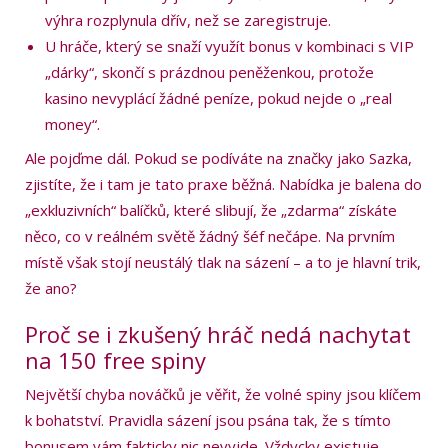
výhra rozplynula dřív, než se zaregistruje.
U hráče, který se snaží využít bonus v kombinaci s VIP
„dárky“, skončí s prázdnou peněženkou, protože
kasino nevyplácí žádné peníze, pokud nejde o „real
money“.
Ale pojďme dál. Pokud se podíváte na značky jako Sazka,
zjistíte, že i tam je tato praxe běžná. Nabídka je balena do
„exkluzivních“ balíčků, které slibují, že „zdarma“ získáte
něco, co v reálném světě žádný šéf nečápe. Na prvním
místě však stojí neustálý tlak na sázení – a to je hlavní trik,
že ano?
Proč se i zkušený hráč nedá nachytat
na 150 free spiny
Největší chyba nováčků je věřit, že volné spiny jsou klíčem
k bohatství. Pravidla sázení jsou psána tak, že s tímto
bonusem vám fakticky nic nevyjde. Vždycky existuje