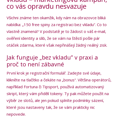
co vás opravdu nesvazuje
Všichni známe ten okamžik, kdy nám na obrazovce bliká
nabídka: „150 free spiny za registraci bez vkladu“. Co to
vlastně znamená? V podstatě je to žádost o váš e‑mail,
ověření identity a slib, že se vám na štěstí pošle pár
otáček zdarma, které však nepřinášejí žádný reálný zisk.
Jak funguje „bez vkladu“ v praxi a
proč to není zábavné
První krok je registrační formulář. Zadejte své údaje,
klikněte na tlačítko a čekáte na „bonus“. Většina operátorů,
například Fortuna či Tipsport, používá automatizovaný
skript, který vám přidělí tokeny. Ty pak můžete použít na
výběr ze slotů, ale jen pokud splníte podmínky sázení,
které jsou nastaveny tak, že se vám prakticky nic
nepovede.