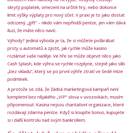
skrytý poplatek, omezení na určité hry, nebo dokonce
limit výšky výplaty pro nový účet. V praxi je to jako dostat
odcizený „gift“ – nikdo vám nepřináší peníze, jen vám dává
iluzi, že máte něco navíc.
Výhody? Jediná výhoda je ta, že si můžete poškrábat
prsty u automatů a zjistit, jak rychle může kasino
rozlámat vaše naděje. Ve hře se může objevit něco jako
Cash Splash, kde výhra se rychle rozplyne, stejně jako slib
„bez vkladu“, který se po první výhře ztratí ve šedé mlze
podmínek.
A protože se zdá, že žádná marketingová kampaň není
kompletní bez nějakého „VIP“ slova v uvozovkách, musím
připomenout: Kasina nejsou charitativní organizace, které
rozdávají zdarma peníze. Když si koupíte bonus, kupujete
si i další kontrolu nad svým bankrollem.