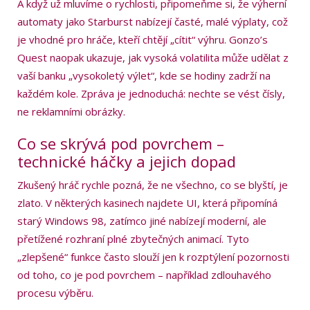
A když už mluvíme o rychlosti, připomeňme si, že výherní
automaty jako Starburst nabízejí časté, malé výplaty, což
je vhodné pro hráče, kteří chtějí „cítit“ výhru. Gonzo’s
Quest naopak ukazuje, jak vysoká volatilita může udělat z
vaší banku „vysokoletý výlet“, kde se hodiny zadrží na
každém kole. Zpráva je jednoduchá: nechte se vést čísly,
ne reklamními obrázky.
Co se skrývá pod povrchem –
technické háčky a jejich dopad
Zkušený hráč rychle pozná, že ne všechno, co se blyští, je
zlato. V některých kasinech najdete UI, která připomíná
starý Windows 98, zatímco jiné nabízejí moderní, ale
přetížené rozhraní plné zbytečných animací. Tyto
„zlepšené“ funkce často slouží jen k rozptýlení pozornosti
od toho, co je pod povrchem – například zdlouhavého
procesu výběru.