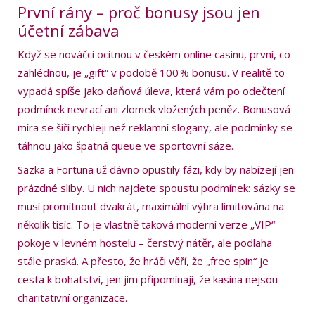
První rány – proč bonusy jsou jen
účetní zábava
Když se nováčci ocitnou v českém online casinu, první, co
zahlédnou, je „gift“ v podobě 100 % bonusu. V realitě to
vypadá spíše jako daňová úleva, která vám po odečtení
podmínek nevrací ani zlomek vložených peněz. Bonusová
míra se šíří rychleji než reklamní slogany, ale podmínky se
táhnou jako špatná queue ve sportovní sáze.
Sazka a Fortuna už dávno opustily fázi, kdy by nabízejí jen
prázdné sliby. U nich najdete spoustu podmínek: sázky se
musí promítnout dvakrát, maximální výhra limitována na
několik tisíc. To je vlastně taková moderní verze „VIP“
pokoje v levném hostelu – čerstvý nátěr, ale podlaha
stále praská. A přesto, že hráči věří, že „free spin“ je
cesta k bohatství, jen jim připomínají, že kasina nejsou
charitativní organizace.